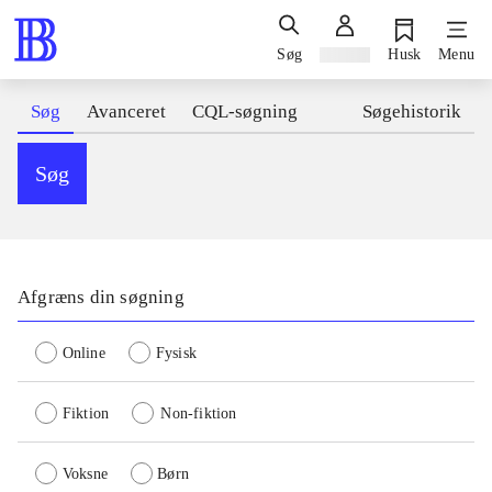
Søg
Log ind
Husk
Menu
Søg
Avanceret
CQL-søgning
Søgehistorik
Søg
Afgræns din søgning
Online
Fysisk
Fiktion
Non-fiktion
Voksne
Børn