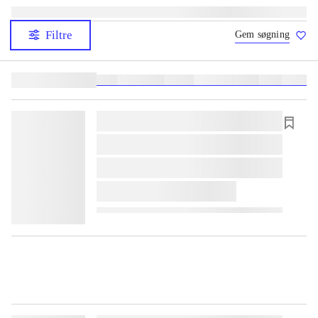
Filtre
Gem søgning
Lignende søgninger:
heste
børnebøger
ridning
hestesygdomme
vokal
sygdom
lorem ipsum dolor sit amet ...
lorem ipsum dolor sit amet ...
lorem ipsum dolor sit amet ...
lorem ipsum dolor sit amet ...