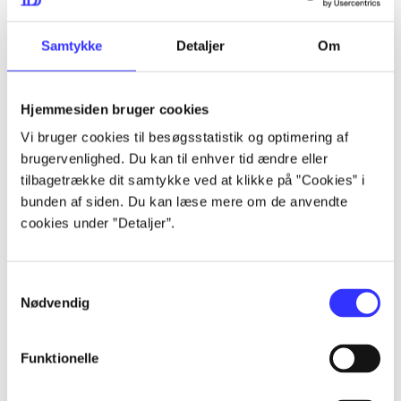
lorem ipsum dolor sit amet ...
lorem ipsum dolor sit amet ...
Samtykke
Detaljer
Om
Hjemmesiden bruger cookies
lorem ipsum dolor sit amet ...
Vi bruger cookies til besøgsstatistik og optimering af
lorem ipsum dolor sit amet ...
brugervenlighed. Du kan til enhver tid ændre eller
lorem ipsum dolor sit amet ...
tilbagetrække dit samtykke ved at klikke på ”Cookies” i
bunden af siden. Du kan læse mere om de anvendte
lorem ipsum dolor sit amet ...
cookies under ”Detaljer”.
Samtykkevalg
lorem ipsum dolor sit amet ...
Nødvendig
lorem ipsum dolor sit amet ...
lorem ipsum dolor sit amet ...
Funktionelle
lorem ipsum dolor sit amet ...