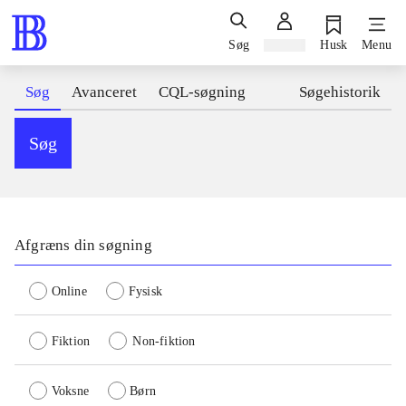
Søg
Log ind
Husk
Menu
Søg
Avanceret
CQL-søgning
Søgehistorik
Søg
Afgræns din søgning
Online
Fysisk
Fiktion
Non-fiktion
Voksne
Børn