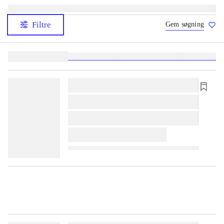
Filtre
Gem søgning
Lignende søgninger:
heste
børnebøger
ridning
hestesygdomme
vokal
sygdom
lorem ipsum dolor sit amet ...
lorem ipsum dolor sit amet ...
lorem ipsum dolor sit amet ...
lorem ipsum dolor sit amet ...