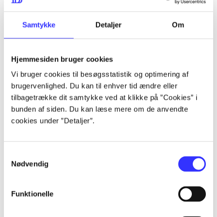
lorem ipsum dolor sit amet ...
lorem ipsum dolor sit amet ...
Samtykke
Detaljer
Om
Hjemmesiden bruger cookies
lorem ipsum dolor sit amet ...
Vi bruger cookies til besøgsstatistik og optimering af
lorem ipsum dolor sit amet ...
brugervenlighed. Du kan til enhver tid ændre eller
lorem ipsum dolor sit amet ...
tilbagetrække dit samtykke ved at klikke på ”Cookies” i
bunden af siden. Du kan læse mere om de anvendte
lorem ipsum dolor sit amet ...
cookies under ”Detaljer”.
Samtykkevalg
lorem ipsum dolor sit amet ...
Nødvendig
lorem ipsum dolor sit amet ...
lorem ipsum dolor sit amet ...
Funktionelle
lorem ipsum dolor sit amet ...