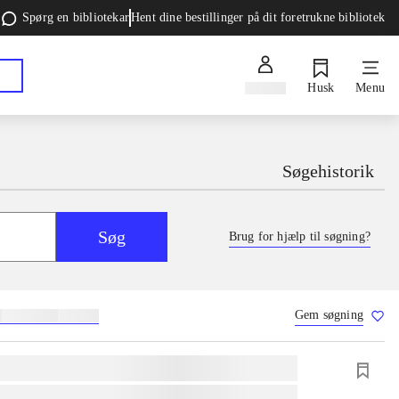
Spørg en bibliotekar
Hent dine bestillinger på dit foretrukne bibliotek
Log ind
Husk
Menu
Søgehistorik
Søg
Brug for hjælp til søgning?
Gem søgning
g
skolebøger
hesteavl