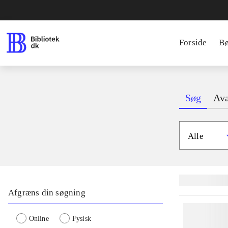
Forside
B
Søg
Ava
Alle
Lignende søgnin
Afgræns din søgning
Online
Fysisk