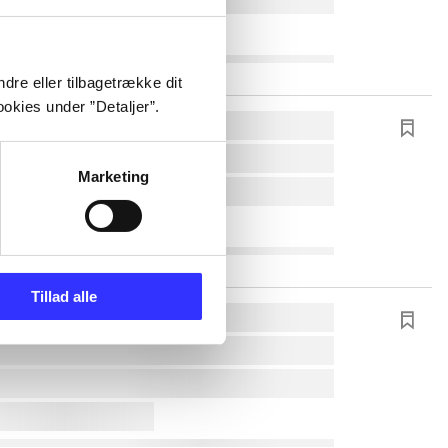
dre eller tilbagetrække dit
okies under ”Detaljer”.
Marketing
Tillad alle