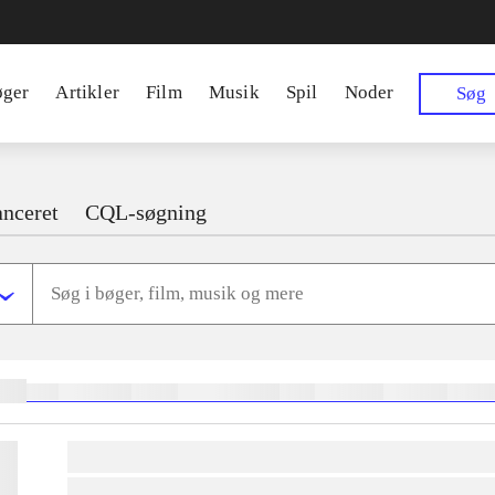
øger
Artikler
Film
Musik
Spil
Noder
Søg
nceret
CQL-søgning
ger:
heste
børnebøger
ridning
hestesygdomme
vokal
sygdomme
hestesport
trænin
lorem ipsum dolor sit amet ...
lorem ipsum dolor sit amet ...