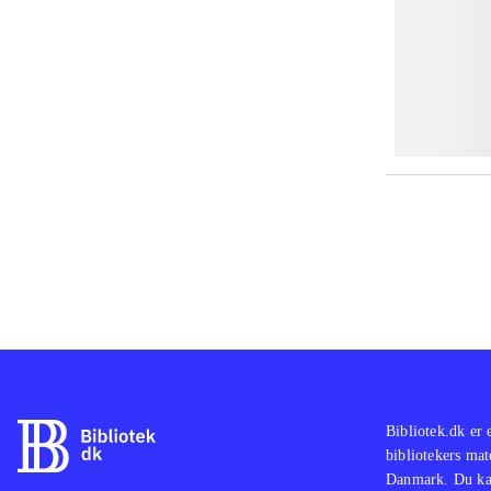
Bibliotek.dk er 
bibliotekers mat
Danmark. Du kan