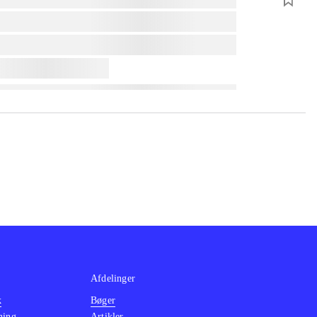
Afdelinger
k
Bøger
ning
Artikler