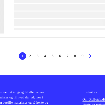
lorem ipsum dolor sit amet ...
lorem ipsum dolor sit amet ...
lorem ipsum dolor sit amet ...
1
2
3
4
5
6
7
8
9
en samlet indgang til alle danske
Kontakt os
erialer og til hvad der udgives i
Om Bibliotek.d
 bestille materialer og så hente og
Hjælp og vejled