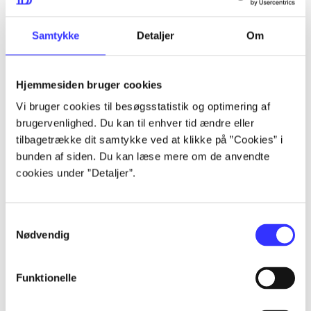
lorem ipsum dolor sit amet ...
lorem ipsum dolor sit amet ...
Samtykke
Detaljer
Om
Hjemmesiden bruger cookies
lorem ipsum dolor sit amet ...
Vi bruger cookies til besøgsstatistik og optimering af
lorem ipsum dolor sit amet ...
brugervenlighed. Du kan til enhver tid ændre eller
lorem ipsum dolor sit amet ...
tilbagetrække dit samtykke ved at klikke på ”Cookies” i
bunden af siden. Du kan læse mere om de anvendte
lorem ipsum dolor sit amet ...
cookies under ”Detaljer”.
Samtykkevalg
lorem ipsum dolor sit amet ...
Nødvendig
lorem ipsum dolor sit amet ...
lorem ipsum dolor sit amet ...
Funktionelle
lorem ipsum dolor sit amet ...