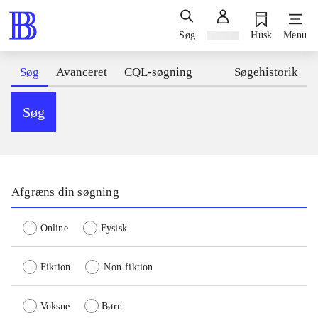
Søg
Log ind
Husk
Menu
Søg
Avanceret
CQL-søgning
Søgehistorik
Søg
Afgræns din søgning
Online
Fysisk
Fiktion
Non-fiktion
Voksne
Børn