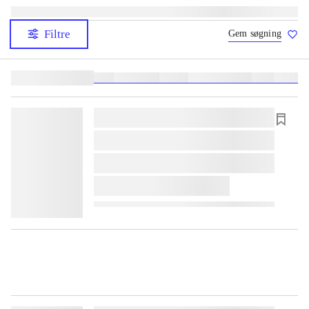
Filtre
Gem søgning
Lignende søgninger:
heste
børnebøger
ridning
hestesygdomme
vokal
sygdom
lorem ipsum dolor sit amet ...
lorem ipsum dolor sit amet ...
lorem ipsum dolor sit amet ...
lorem ipsum dolor sit amet ...