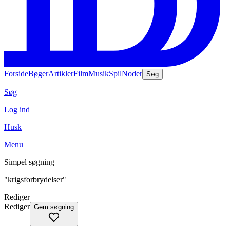
Forside
Bøger
Artikler
Film
Musik
Spil
Noder
Søg
Søg
Log ind
Husk
Menu
Simpel søgning
"krigsforbrydelser"
Rediger
Rediger
Gem søgning