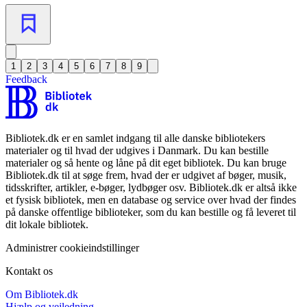
1
2
3
4
5
6
7
8
9
Feedback
Bibliotek.dk er en samlet indgang til alle danske bibliotekers
materialer og til hvad der udgives i Danmark. Du kan bestille
materialer og så hente og låne på dit eget bibliotek. Du kan bruge
Bibliotek.dk til at søge frem, hvad der er udgivet af bøger, musik,
tidsskrifter, artikler, e-bøger, lydbøger osv. Bibliotek.dk er altså ikke
et fysisk bibliotek, men en database og service over hvad der findes
på danske offentlige biblioteker, som du kan bestille og få leveret til
dit lokale bibliotek.
Administrer cookieindstillinger
Kontakt os
Om Bibliotek.dk
Hjælp og vejledning