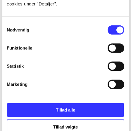
cookies under ”Detaljer”.
Samtykkevalg
Non-fiktion
Nødvendig
Funktionelle
Statistik
Marketing
Tillad alle
Tillad valgte