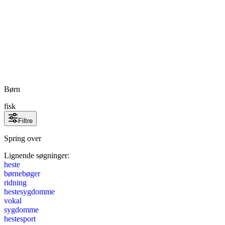
Børn
fisk
Filtre
Spring over
Lignende søgninger:
heste
børnebøger
ridning
hestesygdomme
vokal
sygdomme
hestesport