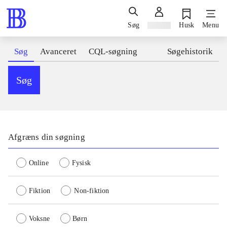
Søg
Log ind
Husk
Menu
Søg
Avanceret
CQL-søgning
Søgehistorik
Søg
Afgræns din søgning
Online
Fysisk
Fiktion
Non-fiktion
Voksne
Børn