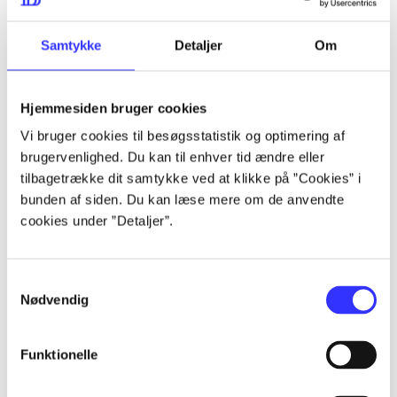
lorem ipsum dolor sit amet ...
lorem ipsum dolor sit amet ...
Samtykke
Detaljer
Om
Hjemmesiden bruger cookies
lorem ipsum dolor sit amet ...
Vi bruger cookies til besøgsstatistik og optimering af
lorem ipsum dolor sit amet ...
brugervenlighed. Du kan til enhver tid ændre eller
lorem ipsum dolor sit amet ...
tilbagetrække dit samtykke ved at klikke på ”Cookies” i
bunden af siden. Du kan læse mere om de anvendte
lorem ipsum dolor sit amet ...
cookies under ”Detaljer”.
Samtykkevalg
lorem ipsum dolor sit amet ...
Nødvendig
lorem ipsum dolor sit amet ...
lorem ipsum dolor sit amet ...
Funktionelle
lorem ipsum dolor sit amet ...