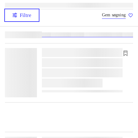
Filtre
Gem søgning
Lignende søgninger:
heste
børnebøger
ridning
hestesygdomme
vokal
sygdom
lorem ipsum dolor sit amet ...
lorem ipsum dolor sit amet ...
lorem ipsum dolor sit amet ...
lorem ipsum dolor sit amet ...