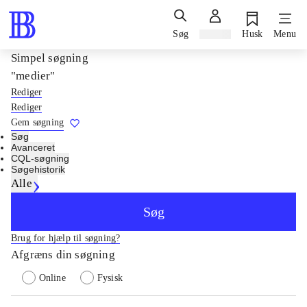
Søg
Log ind
Husk
Menu
Simpel søgning
"medier"
Rediger
Rediger
Gem søgning
Søg
Avanceret
CQL-søgning
Søgehistorik
Alle
Søg
Brug for hjælp til søgning?
Afgræns din søgning
Online
Fysisk