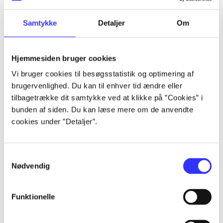
lorem ipsum dolor sit amet ...
lorem ipsum dolor sit amet ...
Samtykke
Detaljer
Om
Hjemmesiden bruger cookies
Vi bruger cookies til besøgsstatistik og optimering af
brugervenlighed. Du kan til enhver tid ændre eller
tilbagetrække dit samtykke ved at klikke på ”Cookies” i
lorem ipsum dolor sit amet ...
bunden af siden. Du kan læse mere om de anvendte
lorem ipsum dolor sit amet ...
cookies under ”Detaljer”.
lorem ipsum dolor sit amet ...
lorem ipsum dolor sit amet ...
Samtykkevalg
Nødvendig
Funktionelle