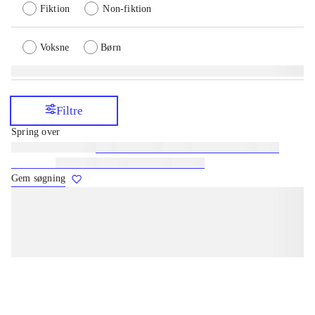
Fiktion
Non-fiktion
Voksne
Børn
Filtre
Spring over
Lignende søgninger:
heste
børnebøger
ridning
hestesygdomme
vokal
sygdomme
hestesport
træning
skolebøger
hesteavl
Gem søgning
lorem ipsum dolor sit amet ...
lorem ipsum dolor sit amet ...