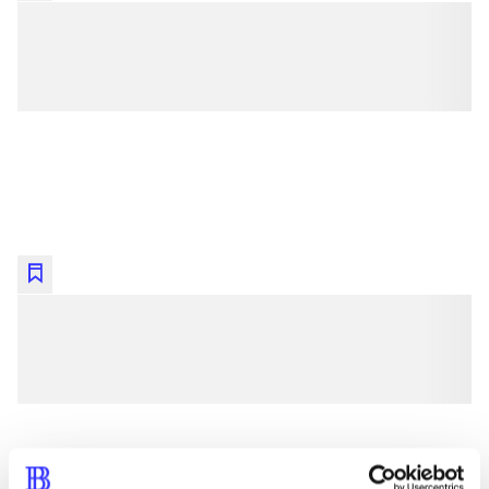
lorem ipsum dolor sit amet ...
lorem ipsum dolor sit amet ...
lorem ipsum dolor sit amet ...
lorem ipsum dolor sit amet ...
lorem ipsum dolor sit amet ...
lorem ipsum dolor sit amet ...