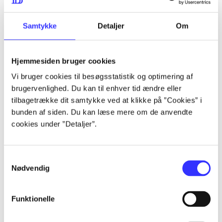
lorem ipsum dolor sit amet ...
lorem ipsum dolor sit amet ...
Samtykke
Detaljer
Om
Hjemmesiden bruger cookies
lorem ipsum dolor sit amet ...
Vi bruger cookies til besøgsstatistik og optimering af
lorem ipsum dolor sit amet ...
brugervenlighed. Du kan til enhver tid ændre eller
lorem ipsum dolor sit amet ...
tilbagetrække dit samtykke ved at klikke på ”Cookies” i
bunden af siden. Du kan læse mere om de anvendte
lorem ipsum dolor sit amet ...
cookies under ”Detaljer”.
Samtykkevalg
lorem ipsum dolor sit amet ...
Nødvendig
lorem ipsum dolor sit amet ...
lorem ipsum dolor sit amet ...
Funktionelle
lorem ipsum dolor sit amet ...