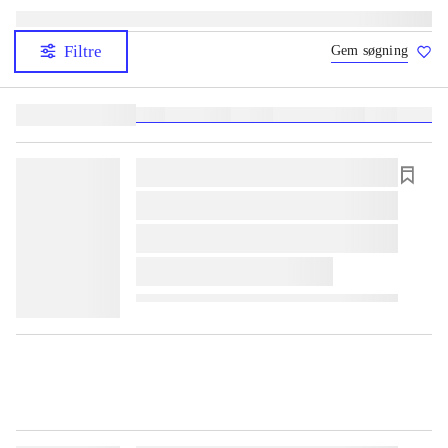
Filtre
Gem søgning
Lignende søgninger:
heste
børnebøger
ridning
hestesygdomme
vokal
sygdom
lorem ipsum dolor sit amet ...
lorem ipsum dolor sit amet ...
lorem ipsum dolor sit amet ...
lorem ipsum dolor sit amet ...