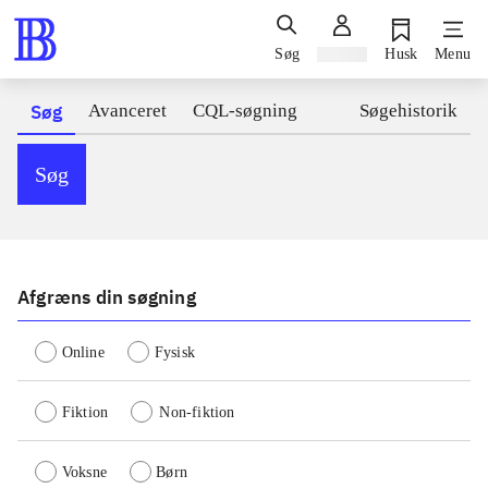
Søg
Log ind
Husk
Menu
Søg
Avanceret
CQL-søgning
Søgehistorik
Søg
Afgræns din søgning
Online
Fysisk
Fiktion
Non-fiktion
Voksne
Børn