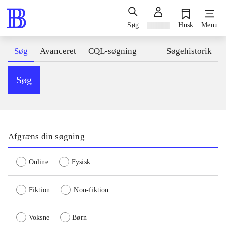
Søg
Log ind
Husk
Menu
Søg
Avanceret
CQL-søgning
Søgehistorik
Søg
Afgræns din søgning
Online
Fysisk
Fiktion
Non-fiktion
Voksne
Børn