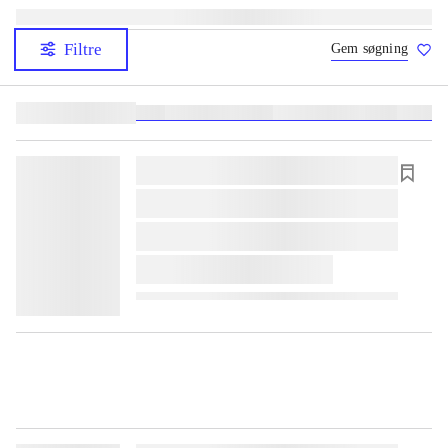
Filtre
Gem søgning
Lignende søgninger:
heste
børnebøger
ridning
hestesygdomme
vokal
sygdom
lorem ipsum dolor sit amet ...
lorem ipsum dolor sit amet ...
lorem ipsum dolor sit amet ...
lorem ipsum dolor sit amet ...