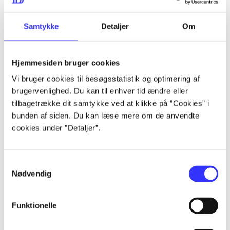
lorem ipsum dolor sit amet ...
lorem ipsum dolor sit amet ...
Samtykke
Detaljer
Om
Hjemmesiden bruger cookies
lorem ipsum dolor sit amet ...
Vi bruger cookies til besøgsstatistik og optimering af
lorem ipsum dolor sit amet ...
brugervenlighed. Du kan til enhver tid ændre eller
lorem ipsum dolor sit amet ...
tilbagetrække dit samtykke ved at klikke på ”Cookies” i
bunden af siden. Du kan læse mere om de anvendte
lorem ipsum dolor sit amet ...
cookies under ”Detaljer”.
Samtykkevalg
lorem ipsum dolor sit amet ...
Nødvendig
lorem ipsum dolor sit amet ...
lorem ipsum dolor sit amet ...
Funktionelle
lorem ipsum dolor sit amet ...