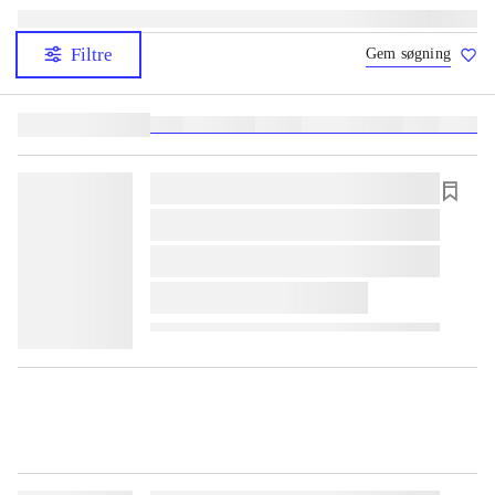
Filtre
Gem søgning
Lignende søgninger:
heste
børnebøger
ridning
hestesygdomme
vokal
sygdom
lorem ipsum dolor sit amet ...
lorem ipsum dolor sit amet ...
lorem ipsum dolor sit amet ...
lorem ipsum dolor sit amet ...