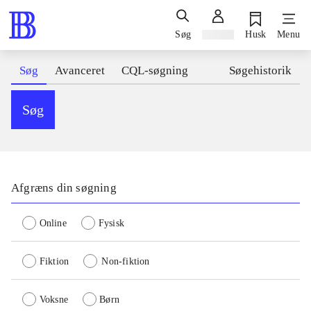
Søg
Log ind
Husk
Menu
Søg
Avanceret
CQL-søgning
Søgehistorik
Søg
Afgræns din søgning
Online
Fysisk
Fiktion
Non-fiktion
Voksne
Børn