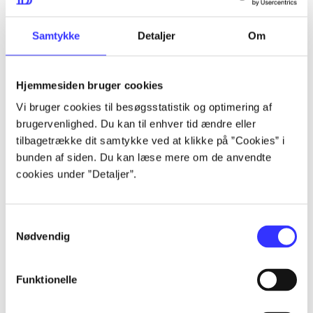
lorem ipsum dolor sit amet ...
lorem ipsum dolor sit amet ...
Samtykke
Detaljer
Om
Hjemmesiden bruger cookies
lorem ipsum dolor sit amet ...
Vi bruger cookies til besøgsstatistik og optimering af
lorem ipsum dolor sit amet ...
brugervenlighed. Du kan til enhver tid ændre eller
lorem ipsum dolor sit amet ...
tilbagetrække dit samtykke ved at klikke på ”Cookies” i
bunden af siden. Du kan læse mere om de anvendte
lorem ipsum dolor sit amet ...
cookies under ”Detaljer”.
Samtykkevalg
lorem ipsum dolor sit amet ...
Nødvendig
lorem ipsum dolor sit amet ...
lorem ipsum dolor sit amet ...
Funktionelle
lorem ipsum dolor sit amet ...