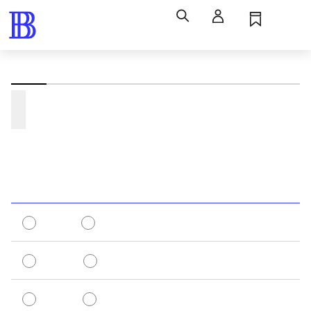
Søg
Log ind
Husk
Menu
Søg
Avanceret
CQL-søgning
Søgehistorik
Søg
Afgræns din søgning
Online
Fysisk
Fiktion
Non-fiktion
Voksne
Børn