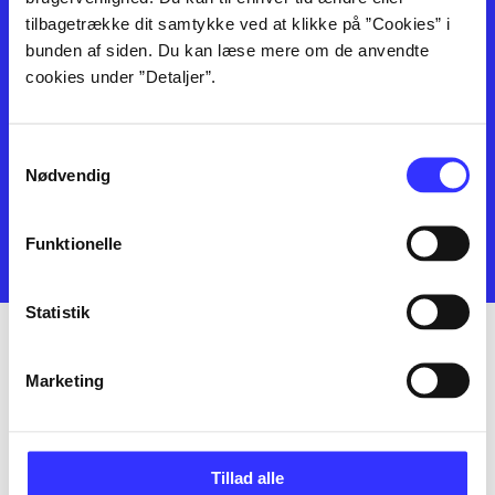
tilbagetrække dit samtykke ved at klikke på ”Cookies” i
bunden af siden. Du kan læse mere om de anvendte
Bibliotek.dk er en samlet indgang til alle danske bibliotekers
cookies under ”Detaljer”.
materialer og til hvad der udgives i Danmark. Du kan bestille
materialer og så hente og låne på dit eget bibliotek. Du kan bruge
Bibliotek.dk til at søge frem, hvad der er udgivet af bøger, musik,
Samtykkevalg
tidsskrifter, artikler, e-bøger, lydbøger osv. Bibliotek.dk er altså ikke
Nødvendig
et fysisk bibliotek, men en database og service over hvad der findes på
danske offentlige biblioteker, som du kan bestille og få leveret til dit
lokale bibliotek.
Funktionelle
Administrer cookieindstillinger
Statistik
Marketing
Tillad alle