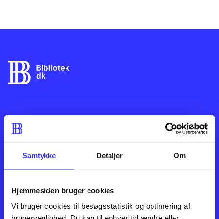
Kontakt os
Afdelinger
Om Bibliotek.dk
Bøger
Hjælp og vejledning
Artikler
Kontakt os
Film
Samtykke
Detaljer
Om
Privatlivspolitik
Musik
Leverandører
Spil
English
Noder
Hjemmesiden bruger cookies
Tilgængelighedserklæring
Vi bruger cookies til besøgsstatistik og optimering af
brugervenlighed. Du kan til enhver tid ændre eller