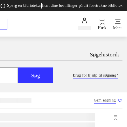
Spørg en bibliotekar
Hent dine bestillinger på dit foretrukne bibliotek
Log ind
Husk
Menu
Søgehistorik
Søg
Brug for hjælp til søgning?
Gem søgning
g
skolebøger
hesteavl