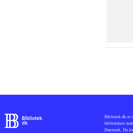
Bibliotek.dk er 
bibliotekers mat
Danmark. Du kan