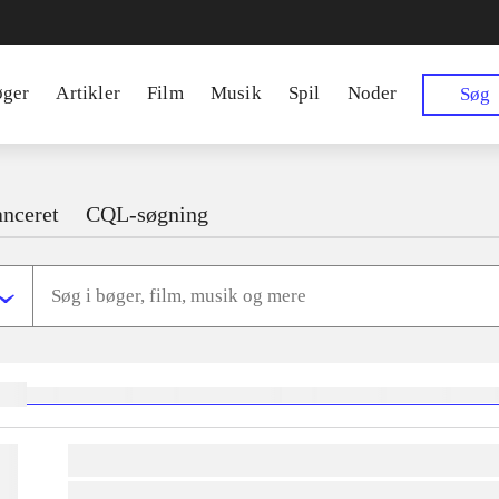
øger
Artikler
Film
Musik
Spil
Noder
Søg
nceret
CQL-søgning
ger:
heste
børnebøger
ridning
hestesygdomme
vokal
sygdomme
hestesport
trænin
lorem ipsum dolor sit amet ...
lorem ipsum dolor sit amet ...