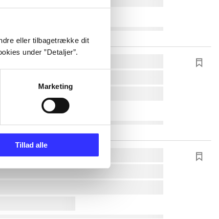
dre eller tilbagetrække dit
okies under ”Detaljer”.
Marketing
Tillad alle