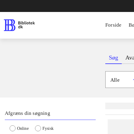
Forside
B
Søg
Ava
Alle
Lignende søgnin
Afgræns din søgning
Online
Fysisk