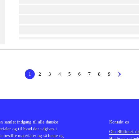
lorem ipsum dolor sit amet ...
lorem ipsum dolor sit amet ...
lorem ipsum dolor sit amet ...
1
2
3
4
5
6
7
8
9
en samlet indgang til alle danske
Kontakt os
erialer og til hvad der udgives i
Om Bibliotek.d
 bestille materialer og så hente og
Hjælp og vejled