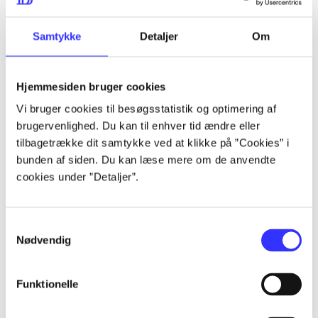
lorem ipsum dolor sit amet ...
lorem ipsum dolor sit amet ...
Samtykke
Detaljer
Om
Hjemmesiden bruger cookies
lorem ipsum dolor sit amet ...
Vi bruger cookies til besøgsstatistik og optimering af
lorem ipsum dolor sit amet ...
brugervenlighed. Du kan til enhver tid ændre eller
lorem ipsum dolor sit amet ...
tilbagetrække dit samtykke ved at klikke på ”Cookies” i
bunden af siden. Du kan læse mere om de anvendte
lorem ipsum dolor sit amet ...
cookies under ”Detaljer”.
Samtykkevalg
lorem ipsum dolor sit amet ...
Nødvendig
lorem ipsum dolor sit amet ...
lorem ipsum dolor sit amet ...
Funktionelle
lorem ipsum dolor sit amet ...