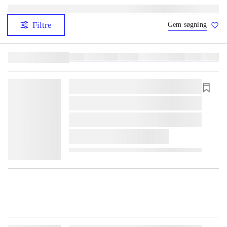
Filtre
Gem søgning
Lignende søgninger:
heste
børnebøger
ridning
hestesygdomme
vokal
sygdom
lorem ipsum dolor sit amet ...
lorem ipsum dolor sit amet ...
lorem ipsum dolor sit amet ...
lorem ipsum dolor sit amet ...