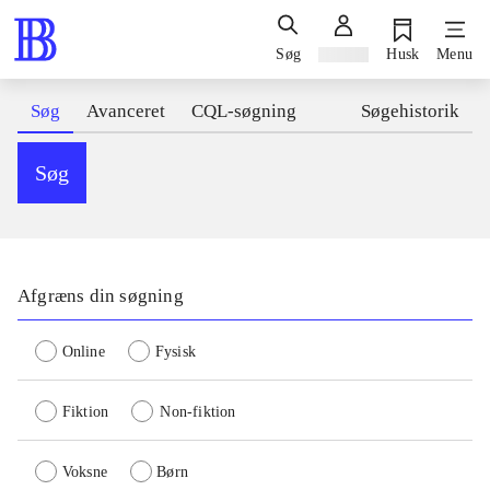
Søg
Log ind
Husk
Menu
Søg
Avanceret
CQL-søgning
Søgehistorik
Søg
Afgræns din søgning
Online
Fysisk
Fiktion
Non-fiktion
Voksne
Børn