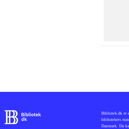
Bibliotek.dk er 
bibliotekers mat
Danmark. Du kan