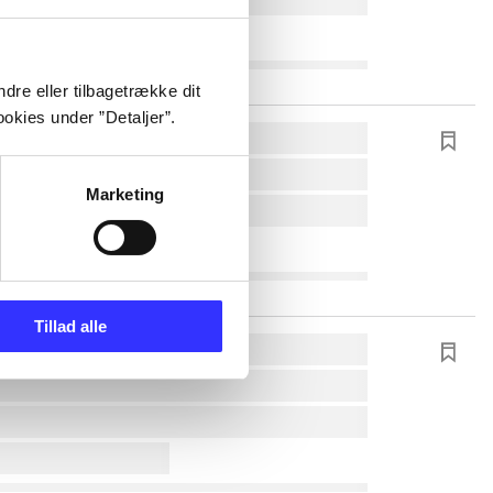
dre eller tilbagetrække dit
okies under ”Detaljer”.
Marketing
Tillad alle