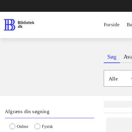
Forside
B
Søg
Ava
Alle
Lignende søgnin
Afgræns din søgning
Online
Fysisk