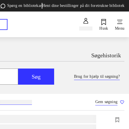
Spørg en bibliotekar
Hent dine bestillinger på dit foretrukne bibliotek
Log ind
Husk
Menu
Søgehistorik
Søg
Brug for hjælp til søgning?
Gem søgning
g
skolebøger
hesteavl