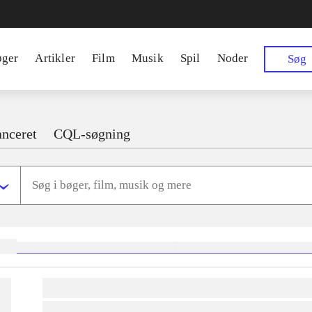
øger
Artikler
Film
Musik
Spil
Noder
Søg
nceret
CQL-søgning
ger:
heste
børnebøger
ridning
hestesygdomme
vokal
sygdomme
hestesport
trænin
lorem ipsum dolor sit amet ...
lorem ipsum dolor sit amet ...