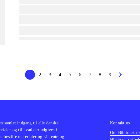
lorem ipsum dolor sit amet ...
lorem ipsum dolor sit amet ...
lorem ipsum dolor sit amet ...
1
2
3
4
5
6
7
8
9
en samlet indgang til alle danske
Kontakt os
erialer og til hvad der udgives i
Om Bibliotek.d
 bestille materialer og så hente og
Hjælp og vejled