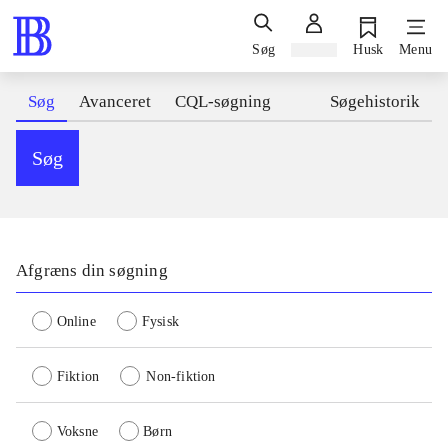
Søg
Log ind
Husk
Menu
Søg
Avanceret
CQL-søgning
Søgehistorik
Søg
Afgræns din søgning
Online
Fysisk
Fiktion
Non-fiktion
Voksne
Børn