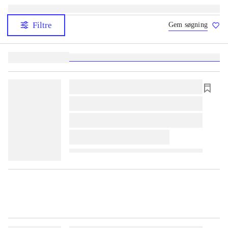
Filtre
Gem søgning
Lignende søgninger:
heste
børnebøger
ridning
hestesygdomme
vokal
sygdom
lorem ipsum dolor sit amet ...
lorem ipsum dolor sit amet ...
lorem ipsum dolor sit amet ...
lorem ipsum dolor sit amet ...