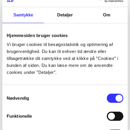
lorem ipsum dolor sit amet ...
lorem ipsum dolor sit amet ...
Samtykke
Detaljer
Om
Hjemmesiden bruger cookies
lorem ipsum dolor sit amet ...
Vi bruger cookies til besøgsstatistik og optimering af
lorem ipsum dolor sit amet ...
brugervenlighed. Du kan til enhver tid ændre eller
lorem ipsum dolor sit amet ...
tilbagetrække dit samtykke ved at klikke på ”Cookies” i
bunden af siden. Du kan læse mere om de anvendte
lorem ipsum dolor sit amet ...
cookies under ”Detaljer”.
Samtykkevalg
lorem ipsum dolor sit amet ...
Nødvendig
lorem ipsum dolor sit amet ...
lorem ipsum dolor sit amet ...
Funktionelle
lorem ipsum dolor sit amet ...