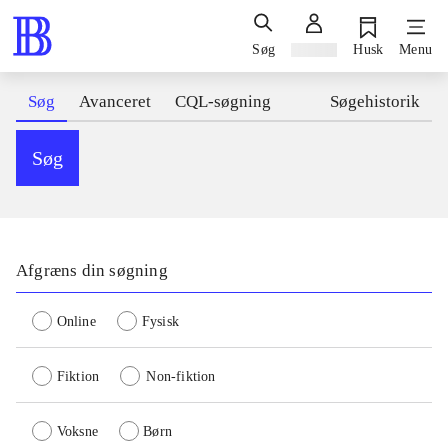
Søg
Log ind
Husk
Menu
Søg
Avanceret
CQL-søgning
Søgehistorik
Søg
Afgræns din søgning
Online
Fysisk
Fiktion
Non-fiktion
Voksne
Børn