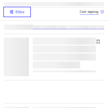
Filtre
Gem søgning
Lignende søgninger:
heste
børnebøger
ridning
hestesygdomme
vokal
sygdom
lorem ipsum dolor sit amet ...
lorem ipsum dolor sit amet ...
lorem ipsum dolor sit amet ...
lorem ipsum dolor sit amet ...