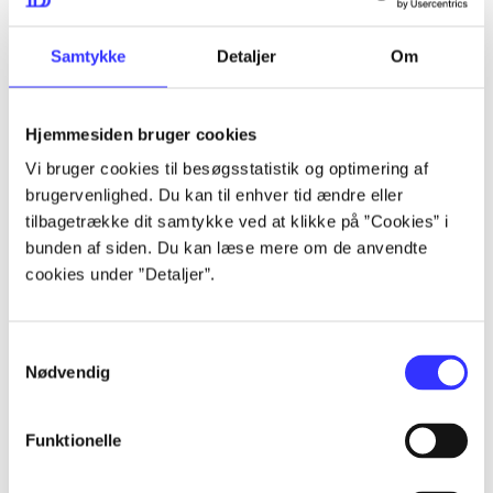
lorem ipsum dolor sit amet ...
lorem ipsum dolor sit amet ...
Samtykke
Detaljer
Om
Hjemmesiden bruger cookies
lorem ipsum dolor sit amet ...
Vi bruger cookies til besøgsstatistik og optimering af
lorem ipsum dolor sit amet ...
brugervenlighed. Du kan til enhver tid ændre eller
lorem ipsum dolor sit amet ...
tilbagetrække dit samtykke ved at klikke på ”Cookies” i
bunden af siden. Du kan læse mere om de anvendte
lorem ipsum dolor sit amet ...
cookies under ”Detaljer”.
Samtykkevalg
lorem ipsum dolor sit amet ...
Nødvendig
lorem ipsum dolor sit amet ...
lorem ipsum dolor sit amet ...
Funktionelle
lorem ipsum dolor sit amet ...