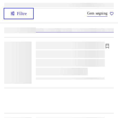
Filtre
Gem søgning
Lignende søgninger:
heste
børnebøger
ridning
hestesygdomme
vokal
sygdom
lorem ipsum dolor sit amet ...
lorem ipsum dolor sit amet ...
lorem ipsum dolor sit amet ...
lorem ipsum dolor sit amet ...