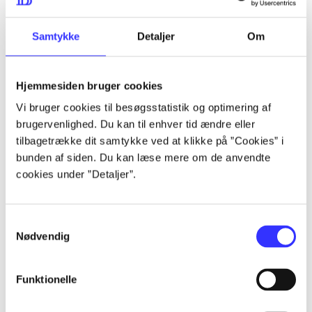
lorem ipsum dolor sit amet ...
lorem ipsum dolor sit amet ...
Samtykke
Detaljer
Om
Hjemmesiden bruger cookies
lorem ipsum dolor sit amet ...
Vi bruger cookies til besøgsstatistik og optimering af
lorem ipsum dolor sit amet ...
brugervenlighed. Du kan til enhver tid ændre eller
lorem ipsum dolor sit amet ...
tilbagetrække dit samtykke ved at klikke på ”Cookies” i
bunden af siden. Du kan læse mere om de anvendte
lorem ipsum dolor sit amet ...
cookies under ”Detaljer”.
Samtykkevalg
lorem ipsum dolor sit amet ...
Nødvendig
lorem ipsum dolor sit amet ...
lorem ipsum dolor sit amet ...
Funktionelle
lorem ipsum dolor sit amet ...