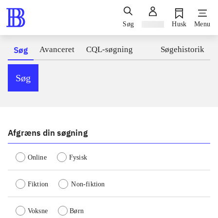
Søg
Log ind
Husk
Menu
Søg
Avanceret
CQL-søgning
Søgehistorik
Søg
Afgræns din søgning
Online
Fysisk
Fiktion
Non-fiktion
Voksne
Børn