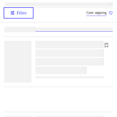
Filtre
Gem søgning
Lignende søgninger:
heste
børnebøger
ridning
hestesygdomme
vokal
sygdom
lorem ipsum dolor sit amet ...
lorem ipsum dolor sit amet ...
lorem ipsum dolor sit amet ...
lorem ipsum dolor sit amet ...