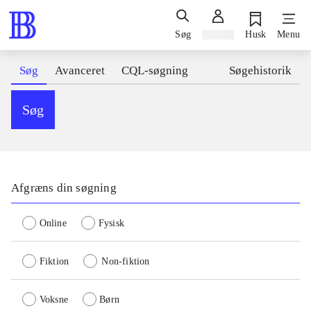
Søg
Log ind
Husk
Menu
Søg
Avanceret
CQL-søgning
Søgehistorik
Søg
Afgræns din søgning
Online
Fysisk
Fiktion
Non-fiktion
Voksne
Børn