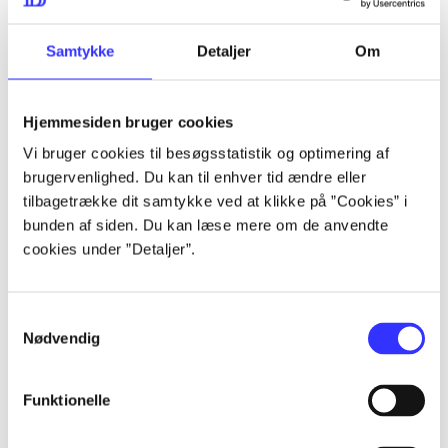
lorem ipsum dolor sit amet ...
lorem ipsum dolor sit amet ...
Samtykke
Detaljer
Om
Hjemmesiden bruger cookies
lorem ipsum dolor sit amet ...
Vi bruger cookies til besøgsstatistik og optimering af
lorem ipsum dolor sit amet ...
brugervenlighed. Du kan til enhver tid ændre eller
lorem ipsum dolor sit amet ...
tilbagetrække dit samtykke ved at klikke på ”Cookies” i
bunden af siden. Du kan læse mere om de anvendte
lorem ipsum dolor sit amet ...
cookies under ”Detaljer”.
Samtykkevalg
lorem ipsum dolor sit amet ...
Nødvendig
lorem ipsum dolor sit amet ...
lorem ipsum dolor sit amet ...
Funktionelle
lorem ipsum dolor sit amet ...