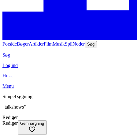
Forside
Bøger
Artikler
Film
Musik
Spil
Noder
Søg
Søg
Log ind
Husk
Menu
Simpel søgning
"talkshows"
Rediger
Rediger
Gem søgning