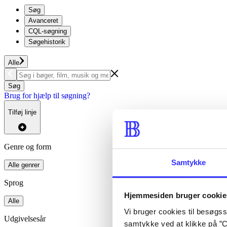
Søg
Avanceret
CQL-søgning
Søgehistorik
Alle
Søg
Brug for hjælp til søgning?
Tilføj linje
Genre og form
Samtykke
Alle genrer
Sprog
Hjemmesiden bruger cookie
Alle
Vi bruger cookies til besøgsst
Udgivelsesår
samtykke ved at klikke på ”C