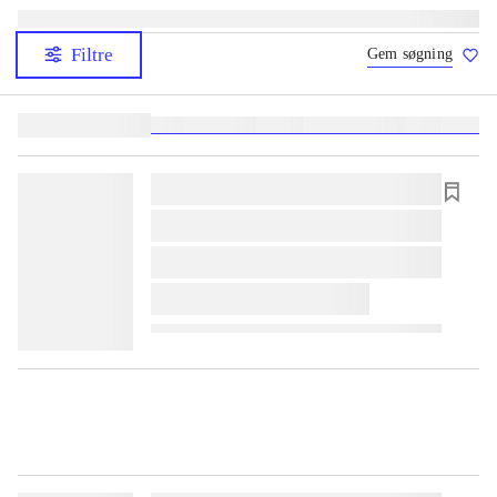
Filtre
Gem søgning
Lignende søgninger:
heste
børnebøger
ridning
hestesygdomme
vokal
sygdom
lorem ipsum dolor sit amet ...
lorem ipsum dolor sit amet ...
lorem ipsum dolor sit amet ...
lorem ipsum dolor sit amet ...