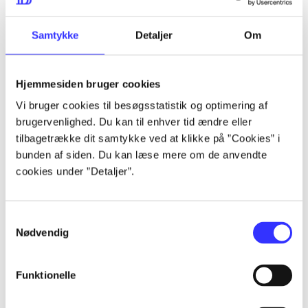
lorem ipsum dolor sit amet ...
lorem ipsum dolor sit amet ...
Samtykke
Detaljer
Om
Hjemmesiden bruger cookies
lorem ipsum dolor sit amet ...
Vi bruger cookies til besøgsstatistik og optimering af
lorem ipsum dolor sit amet ...
brugervenlighed. Du kan til enhver tid ændre eller
lorem ipsum dolor sit amet ...
tilbagetrække dit samtykke ved at klikke på ”Cookies” i
bunden af siden. Du kan læse mere om de anvendte
lorem ipsum dolor sit amet ...
cookies under ”Detaljer”.
Samtykkevalg
lorem ipsum dolor sit amet ...
Nødvendig
lorem ipsum dolor sit amet ...
lorem ipsum dolor sit amet ...
Funktionelle
lorem ipsum dolor sit amet ...