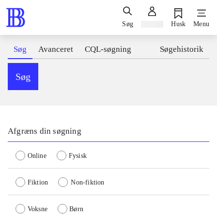
Søg
Log ind
Husk
Menu
Søg
Avanceret
CQL-søgning
Søgehistorik
Søg
Afgræns din søgning
Online
Fysisk
Fiktion
Non-fiktion
Voksne
Børn