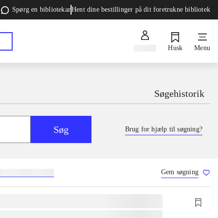
Spørg en bibliotekar
Hent dine bestillinger på dit foretrukne bibliotek
Log ind
Husk
Menu
Søgehistorik
Søg
Brug for hjælp til søgning?
Gem søgning
g
skolebøger
hesteavl