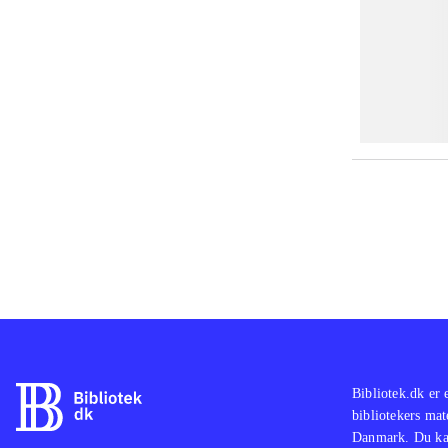
Bibliotek.dk er 
bibliotekers mat
Danmark. Du kan