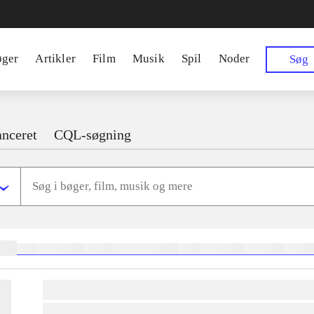
øger
Artikler
Film
Musik
Spil
Noder
Søg
nceret
CQL-søgning
ger:
heste
børnebøger
ridning
hestesygdomme
vokal
sygdomme
hestesport
trænin
lorem ipsum dolor sit amet ...
lorem ipsum dolor sit amet ...