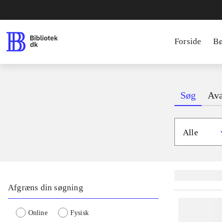
Forside
B
Søg
Ava
Alle
Lignende søgnin
Afgræns din søgning
Online
Fysisk