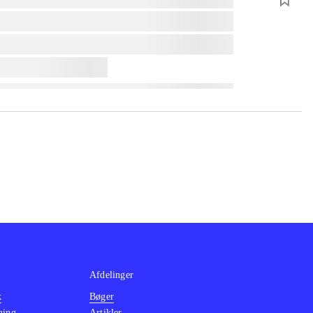
Afdelinger
k
Bøger
ning
Artikler