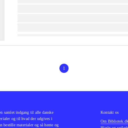
lorem ipsum dolor sit amet ...
lorem ipsum dolor sit amet ...
lorem ipsum dolor sit amet ...
1
en samlet indgang til alle danske
Kontakt os
erialer og til hvad der udgives i
Om Bibliotek.d
 bestille materialer og så hente og
Hjælp og vejled