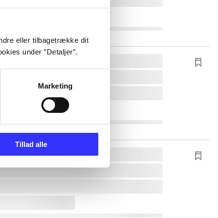
dre eller tilbagetrække dit
okies under ”Detaljer”.
Marketing
Tillad alle