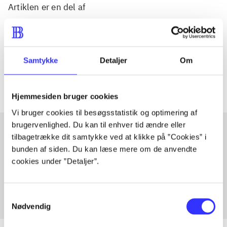
Artiklen er en del af
lorem ipsum dolor sit amet ...
Tidsskrift
Samtykke
Detaljer
Om
Artiklerne i
handler ofte om
Hjemmesiden bruger cookies
Vi bruger cookies til besøgsstatistik og optimering af
brugervenlighed. Du kan til enhver tid ændre eller
tilbagetrække dit samtykke ved at klikke på ”Cookies” i
bunden af siden. Du kan læse mere om de anvendte
Artikler med samme emner
cookies under ”Detaljer”.
Fra
Samtykkevalg
Nødvendig