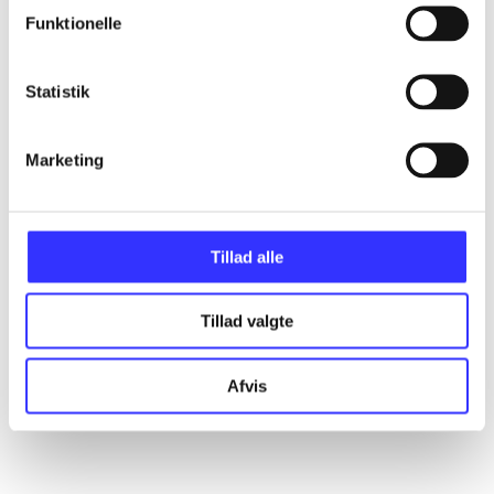
Funktionelle
Artikler
Statistik
Alle registrerede artikler fordelt på udgivelser
Marketing
...
...
Tillad alle
Tillad valgte
...
Afvis
...
...