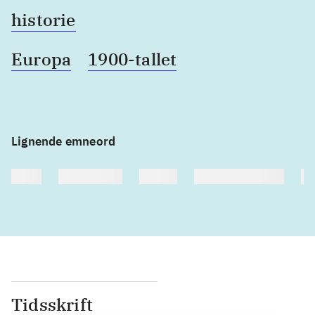
historie
Europa
1900-tallet
Lignende emneord
heste
børnebøger
ridning
hestesygdomme
vo
Tidsskrift