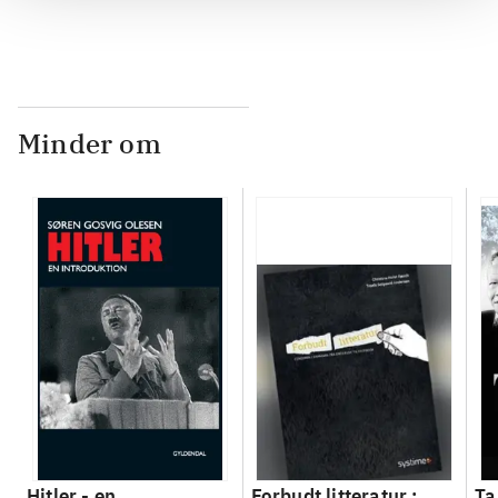
Minder om
Hitler - en
Forbudt litteratur :
Ta