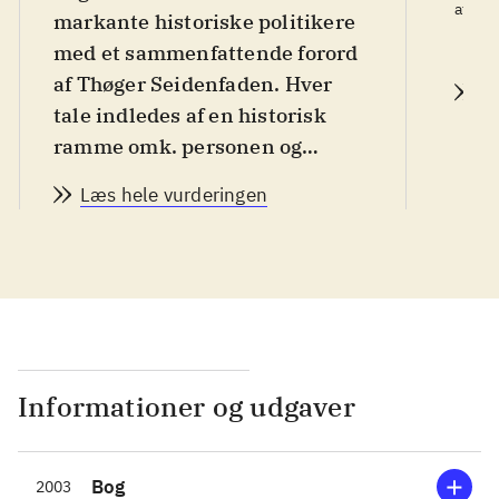
Pe
af
markante historiske politikere
d.
med et sammenfattende forord
af Thøger Seidenfaden. Hver
L
tale indledes af en historisk
ramme omk. personen og
begivenhederne og afsluttes
Læs hele vurderingen
med forklarende noter. Tema er
udformningen af dette
århundredes Europa gennem
en række programerklæringer
fra Woodrow Wilson 1918 via
Franco, Churchill og de Gaulle
til Thatcher og Václav Havel i
Informationer og udgaver
1996. Også J.O. Krags EF-tale i
1972 er der blevet plads til.
Bog
2003
Umiddelbart kan det være