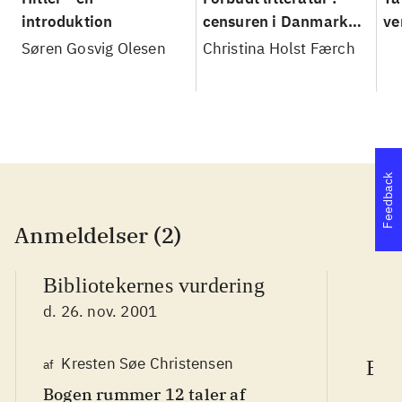
introduktion
censuren i Danmark
ve
fra enevælde til
Søren Gosvig Olesen
Christina Holst Færch
Facebook
Feedback
Anmeldelser (2)
Bibliotekernes vurdering
d. 26. nov. 2001
Kresten Søe Christensen
af
Ber
Bogen rummer 12 taler af