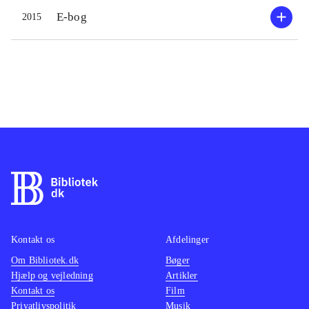
E-bog
2015
Kontakt os
Afdelinger
Om Bibliotek.dk
Bøger
Hjælp og vejledning
Artikler
Kontakt os
Film
Privatlivspolitik
Musik