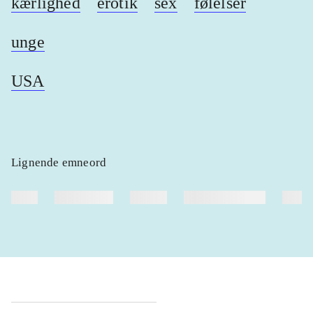
kærlighed
erotik
sex
følelser
unge
USA
Lignende emneord
heste
børnebøger
ridning
hestesygdomme
vokal