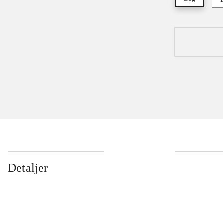
Detaljer
...
...
...
...