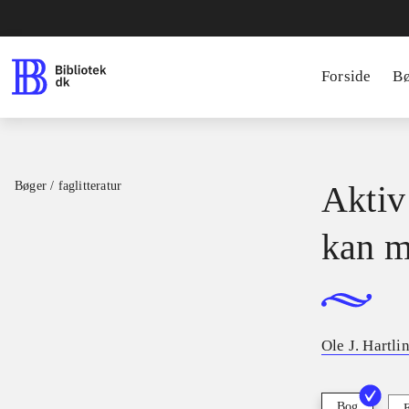
Forside
B
Bøger / faglitteratur
Aktiv
kan m
Ole J. Hartli
Bog