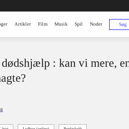
øger
Artikler
Film
Musik
Spil
Noder
Søg
 dødshjælp : kan vi mere, e
agte?
ng
E-bog
Lydbog (online)
Punktskrift