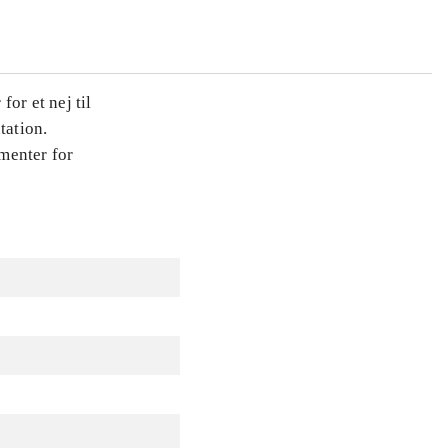
or et nej til
tation.
menter for