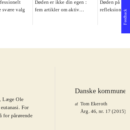
fessionelt
Døden er ikke din egen :
Døden på recep
e svære valg
fem artikler om aktiv
refleksioner o
Feedback
dødshjælp
Danske kommuner
d, Læge Ole
Tom Ekeroth
af
 eutanasi. For
Årg. 46, nr. 17 (2015)
å for pårørende