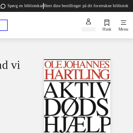
Spørg en bibliotekar
Hent dine bestillinger på dit foretrukne bibliotek
Log ind
Husk
Menu
nd vi