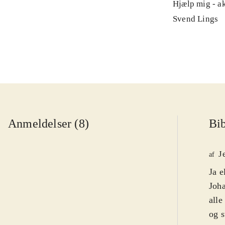
Hjælp mig - a
Svend Lings
Anmeldelser (8)
Bib
J
af
Ja e
Joha
alle
og 