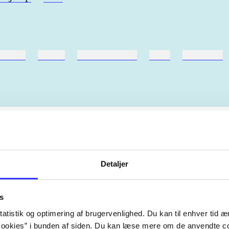
ebøger
ridning
hestesygdomme
vokal
sygdomme
Artiklerne i
handler ofte om
lorem ipsum dolor sit amet ...
Tidsskrift
Detaljer
s
atistik og optimering af brugervenlighed. Du kan til enhver tid æn
ookies” i bunden af siden. Du kan læse mere om de anvendte co