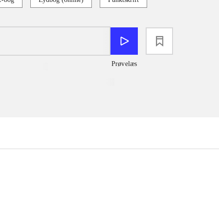
loading
Prøvelæs
...
...
...
...
...
...