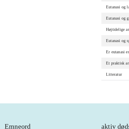
Eutanasi og l
Eutanasi og 
Højtidelige 
Eutanasi og s
Er eutanasi e
Et praktisk 
Litteratur
Emneord
aktiv død