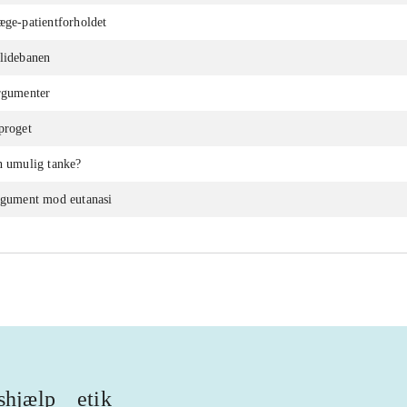
æge-patientforholdet
glidebanen
argumenter
proget
n umulig tanke?
argument mod eutanasi
shjælp
etik