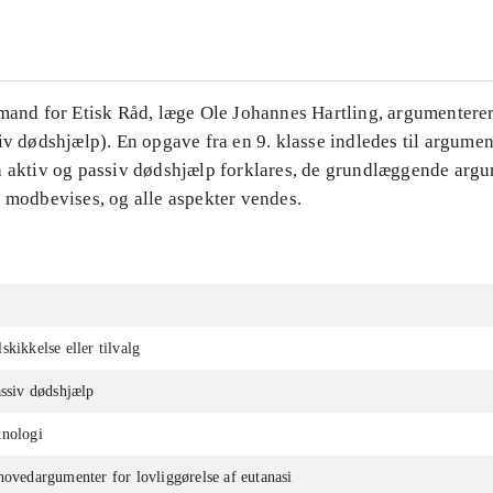
mand for Etisk Råd, læge Ole Johannes Hartling, argumenterer f
iv dødshjælp). En opgave fra en 9. klasse indledes til argumen
å aktiv og passiv dødshjælp forklares, de grundlæggende argu
e modbevises, og alle aspekter vendes.
skikkelse eller tilvalg
assiv dødshjælp
knologi
hovedargumenter for lovliggørelse af eutanasi