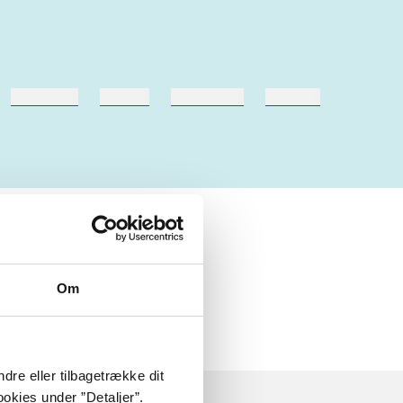
hestesport
træning
skolebøger
hesteavl
Om
dre eller tilbagetrække dit
okies under ”Detaljer”.