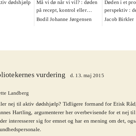
ktiv dødshjælp
Må vi dø når vi vil? : døden
Døden i et pro
på recept, kontrol eller
perspektiv : d
natur
Bodil Johanne Jørgensen
Jacob Birkler
liotekernes vurdering
d. 13. maj 2015
ette Landberg
ller nej til aktiv dødshjælp? Tidligere formand for Etisk Rå
nnes Hartling, argumenterer her overbevisende for et nej til
 der interesserer sig for emnet og har en mening om det, ogs
sundhedspersonale
.