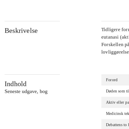
Beskrivelse
Tidligere for
eutanasi (akt
Forskellen p
lovliggørels
Forord
Indhold
Seneste udgave, bog
Døden som til
Aktiv eller p
Medicinsk te
Debattens to 