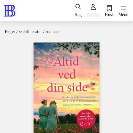
Søg
Log ind
Husk
Menu
Bøger / skønlitteratur / romaner