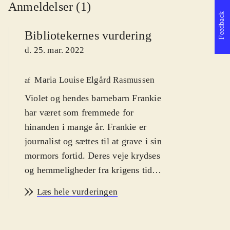
Anmeldelser (1)
Feedback
Bibliotekernes vurdering
d. 25. mar. 2022
Maria Louise Elgård Rasmussen
af
Violet og hendes barnebarn Frankie
har været som fremmede for
hinanden i mange år. Frankie er
journalist og sættes til at grave i sin
mormors fortid. Deres veje krydses
og hemmeligheder fra krigens tid
dukker op. Til romanlæsere, særligt
Læs hele vurderingen
læsere af familiehistorier a la
Lucinda Riley
.
Året er 1940, og Violet Etherington,