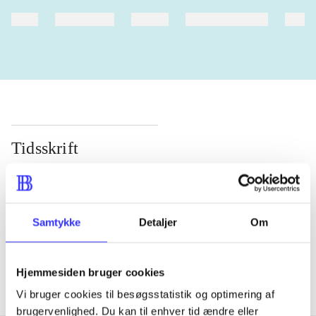
heste
børnebøger
ridning
hestesygdomme
vokal
Tidsskrift
Artiklen er en del af
lorem ipsum dolor sit amet ...
Samtykke
Detaljer
Om
Tidsskrift
Artiklerne i
handler ofte om
Hjemmesiden bruger cookies
Vi bruger cookies til besøgsstatistik og optimering af
brugervenlighed. Du kan til enhver tid ændre eller