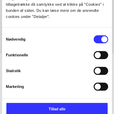
tilbagetrække dit samtykke ved at klikke på ”Cookies” i
bunden af siden. Du kan læse mere om de anvendte
cookies under ”Detaljer”.
Artikler med samme emner
Fra
Samtykkevalg
Nødvendig
Funktionelle
Statistik
Artikler
Alle registrerede artikler fordelt på udgivelser
Marketing
...
Tillad alle