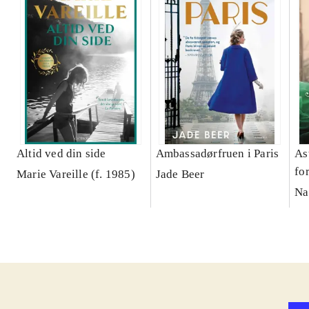
Altid ved din side
Ambassadørfruen i Paris
As
fo
Marie Vareille (f. 1985)
Jade Beer
Na