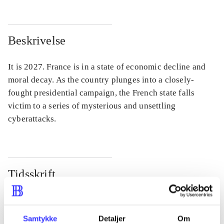
Beskrivelse
It is 2027. France is in a state of economic decline and
moral decay. As the country plunges into a closely-
fought presidential campaign, the French state falls
victim to a series of mysterious and unsettling
cyberattacks.
Tidsskrift
Artiklen er en del af
lorem ipsum dolor sit amet ...
Samtykke
Detaljer
Om