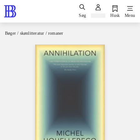
Søg
Log ind
Husk
Menu
Bøger / skønlitteratur / romaner