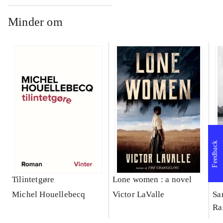
Minder om
Feedback
Tilintetgøre
Lone women : a novel
Bl
Michel Houellebecq
Victor LaValle
Sa
Ra