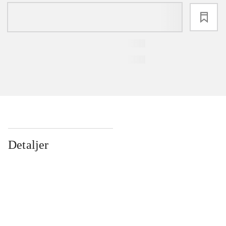
loading
Detaljer
...
...
...
...
...
...
...
...