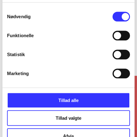
...
Samtykkevalg
Nødvendig
Funktionelle
Totalitarismens oprindelse
Statistik
Gå til serien
Marketing
Tillad alle
Tillad valgte
Afvis