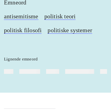
Emneord
antisemitisme
politisk teori
politisk filosofi
politiske systemer
Lignende emneord
heste
børnebøger
ridning
hestesygdomme
vokal