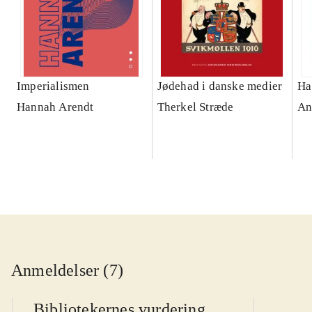
Imperialismen
Jødehad i danske medier
Ha
Hannah Arendt
Therkel Stræde
An
Anmeldelser (7)
Bibliotekernes vurdering