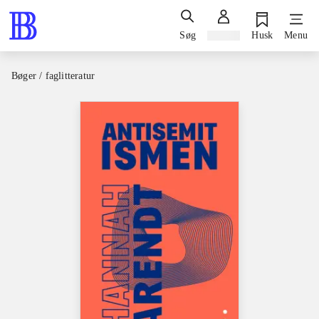
Søg
Log ind
Husk
Menu
Bøger / faglitteratur