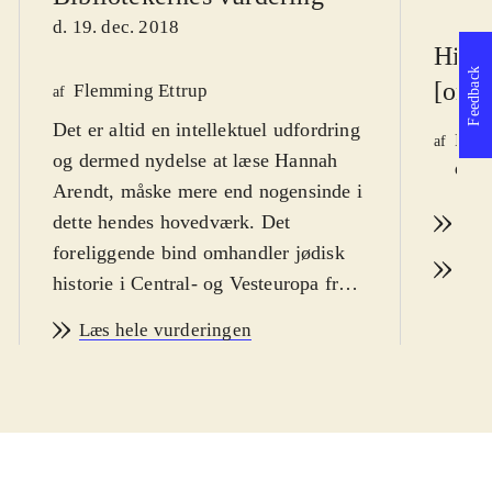
d. 19. dec. 2018
Histo
Feedback
[onli
Flemming Ettrup
af
Det er altid en intellektuel udfordring
Preb
af
og dermed nydelse at læse Hannah
d. 1
Arendt, måske mere end nogensinde i
dette hendes hovedværk. Det
Læs
foreliggende bind omhandler jødisk
Læs
historie i Central- og Vesteuropa fra
nationalstatens opståen og op til en
Læs hele vurderingen
blændende gennemgang af
Dreyfusaffæren. Det 20. århundredes
udgaver af antisemitismen behandles
i yderligere to bind, som afsluttes
med bibliografi og register. På denne