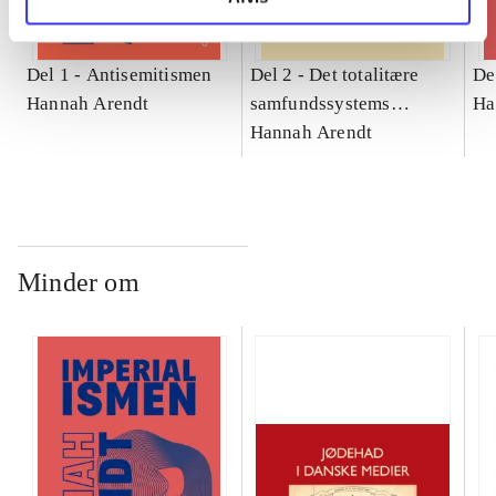
Del 1 -
Antisemitismen
Del 2 -
Det totalitære
De
Hannah Arendt
samfundssystems
Ha
oprindelse.
Hannah Arendt
Imperialismen. Bind 2
Minder om