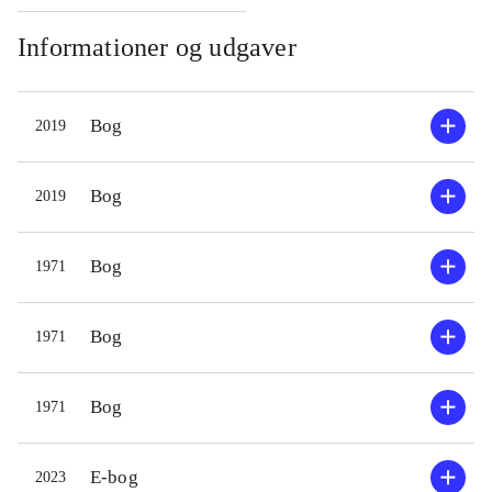
plads opgiver man videre
præsentation og udtaler som sin
Informationer og udgaver
overbevisning: intet bibliotek kan
undlade at købe dette basisværk !
.
Bog
2019
Bog
2019
Bog
1971
Bog
1971
Bog
1971
E-bog
2023