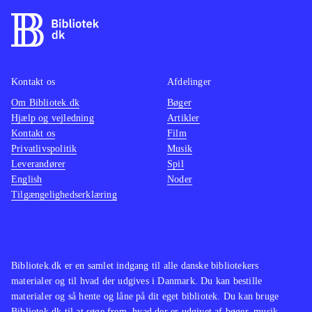
Kontakt os
Afdelinger
Om Bibliotek.dk
Bøger
Hjælp og vejledning
Artikler
Kontakt os
Film
Privatlivspolitik
Musik
Leverandører
Spil
English
Noder
Tilgængelighedserklæring
Bibliotek.dk er en samlet indgang til alle danske bibliotekers
materialer og til hvad der udgives i Danmark. Du kan bestille
materialer og så hente og låne på dit eget bibliotek. Du kan bruge
Bibliotek.dk til at søge frem, hvad der er udgivet af bøger, musik,