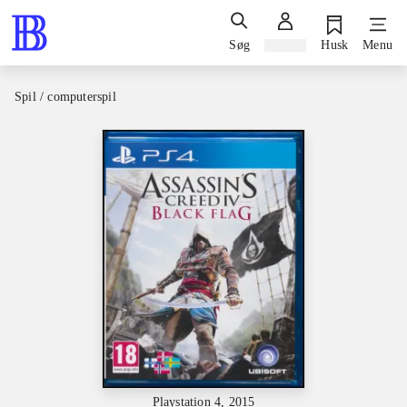
Søg
Log ind
Husk
Menu
Spil / computerspil
Playstation 4, 2015