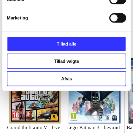
Marketing
Minder om
Tillad alle
Tillad valgte
Afvis
Grand theft auto V - five
Lego Batman 3 - beyond
Ba