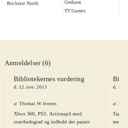
Gotham
Rockstar North
TT Games
Anmeldelser (6)
Bibliotekernes vurdering
Bibli
d. 12. nov. 2013
d. 13. 
Thomas W Jensen
Henr
af
af
Xbox 360, PS3. Actionspil med
Tag me
sværhedsgrad og indhold der passer
mellem