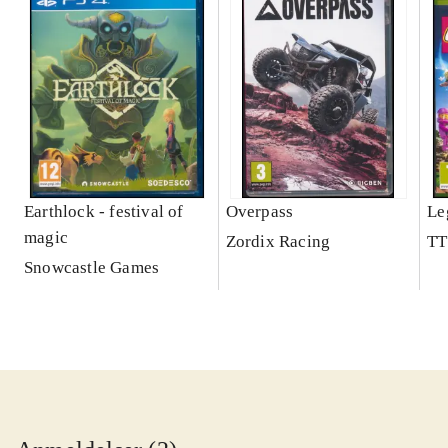
Earthlock - festival of
Overpass
Le
magic
Zordix Racing
TT
Snowcastle Games