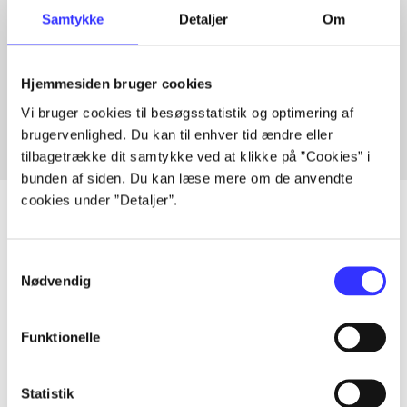
Samtykke
Detaljer
Om
Artikler med samme emner
Hjemmesiden bruger cookies
Fra
Vi bruger cookies til besøgsstatistik og optimering af
brugervenlighed. Du kan til enhver tid ændre eller
tilbagetrække dit samtykke ved at klikke på ”Cookies” i
bunden af siden. Du kan læse mere om de anvendte
cookies under ”Detaljer”.
Samtykkevalg
Artikler
Nødvendig
Alle registrerede artikler fordelt på udgivelser
Funktionelle
...
Statistik
...