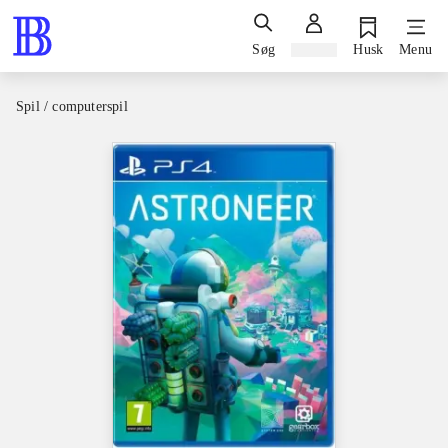
Søg
Log ind
Husk
Menu
Spil / computerspil