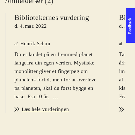
Anmeldelser (2)
Bibliotekernes vurdering
Bibli
Feedback
d. 4. mar. 2022
d. 14. 
Henrik Schou
Finn
af
af
Du er landet på en fremmed planet
Tag rol
langt fra din egen verden. Mystiske
århund
monolitter giver et fingerpeg om
imeden
planetens fortid, men for at overleve
af plan
på planeten, skal du først bygge en
klaret i
base. Fra 10 år
.
Fra 8 å
Astroneer er et 3D open world
Astrone
Læs hele vurderingen
Læs
survival-spil, hvor man som en
adventu
astronaut på en fremmed planet skal
rummet.
opbygge sin base og sikre produktion
genrem