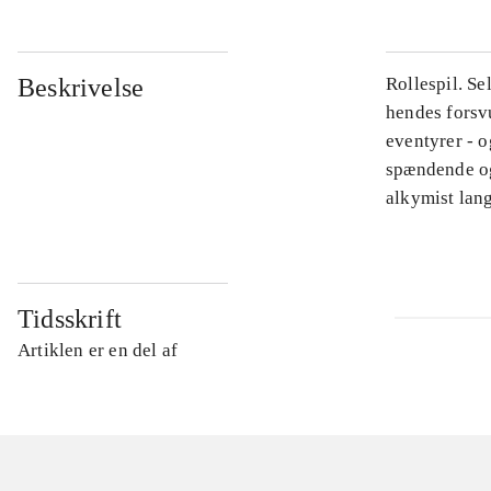
Beskrivelse
Rollespil. Se
hendes forsvu
eventyrer - o
spændende og
alkymist lan
Tidsskrift
Artiklen er en del af