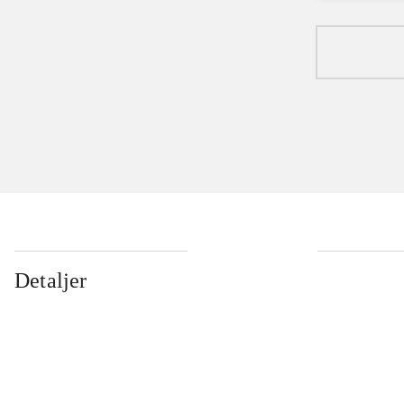
Detaljer
...
...
...
...