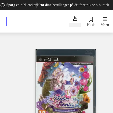
Spørg en bibliotekar
Hent dine bestillinger på dit foretrukne bibliotek
Log ind
Husk
Menu