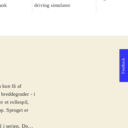
dusk
driving simulator
Feedback
n kun få af
 breddegrader - i
r et rollespil,
op. Sproget er
l i serien. Dog