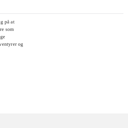
ig på at
ære som
nge
ventyrer og