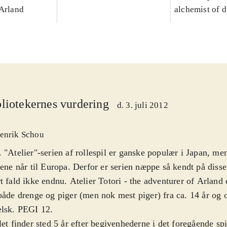
 Arland
alchemist of 
liotekernes vurdering
d. 3. juli 2012
enrik Schou
 "Atelier"-serien af rollespil er ganske populær i Japan, me
lene når til Europa. Derfor er serien næppe så kendt på disse
t fald ikke endnu. Atelier Totori - the adventurer of Arland e
både drenge og piger (men nok mest piger) fra ca. 14 år og 
elsk. PEGI 12
.
let finder sted 5 år efter begivenhederne i det foregående spi