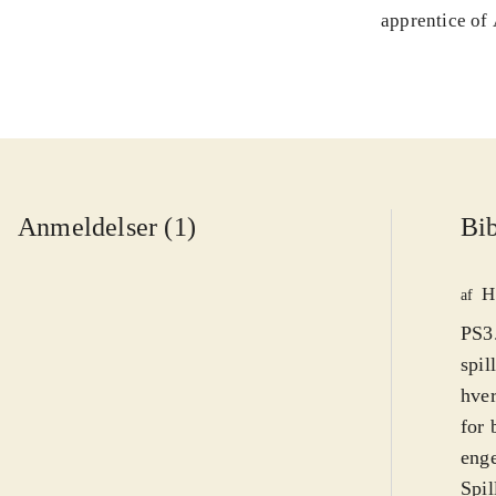
apprentice of
Anmeldelser (1)
Bib
H
af
PS3.
spil
hver
for 
eng
Spil