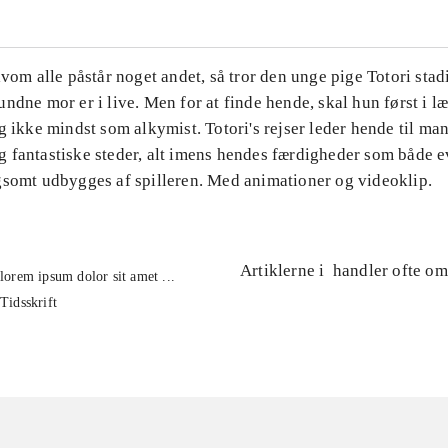
lvom alle påstår noget andet, så tror den unge pige Totori stad
ndne mor er i live. Men for at finde hende, skal hun først i l
g ikke mindst som alkymist. Totori's rejser leder hende til ma
 fantastiske steder, alt imens hendes færdigheder som både e
gsomt udbygges af spilleren. Med animationer og videoklip.
Artiklerne i
handler ofte om
lorem ipsum dolor sit amet ...
Tidsskrift