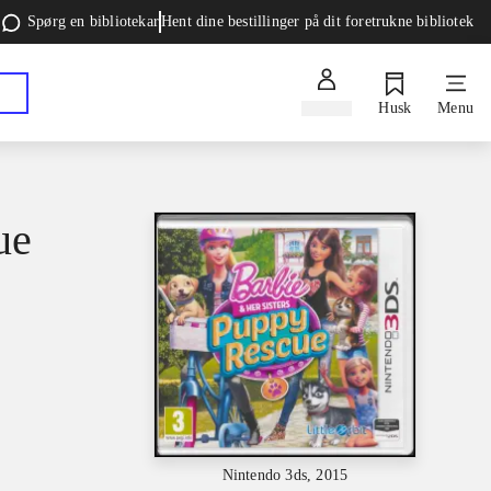
Spørg en bibliotekar
Hent dine bestillinger på dit foretrukne bibliotek
Log ind
Husk
Menu
ue
Nintendo 3ds, 2015