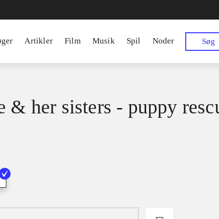
øger
Artikler
Film
Musik
Spil
Noder
Søg
e & her sisters - puppy resc