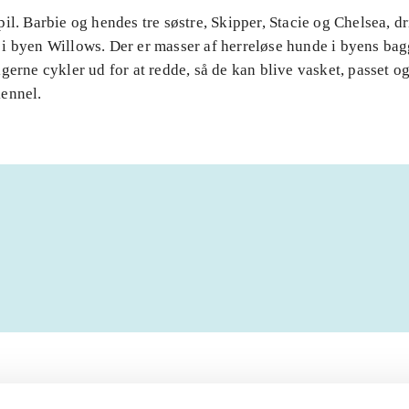
il. Barbie og hendes tre søstre, Skipper, Stacie og Chelsea, dr
i byen Willows. Der er masser af herreløse hunde i byens ba
gerne cykler ud for at redde, så de kan blive vasket, passet og 
ennel.
Artiklerne i
handler ofte om
lorem ipsum dolor sit amet ...