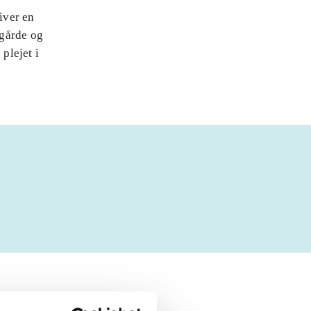
iver en
ggårde og
plejet i