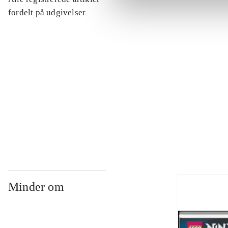
...
fordelt på udgivelser
...
...
...
Minder om