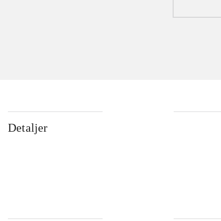
Detaljer
...
...
...
...