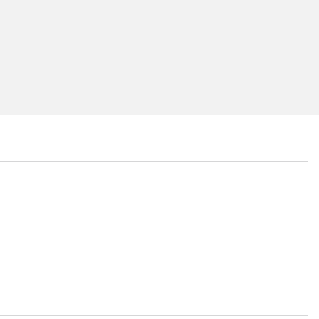
...
...