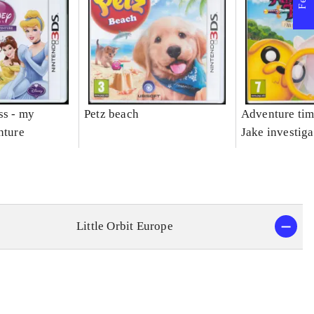
ss - my
Petz beach
Adventure tim
nture
Jake investiga
Little Orbit Europe