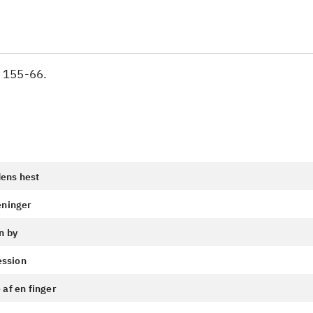
s. 155-66.
ens hest
eninger
n by
ression
 af en finger