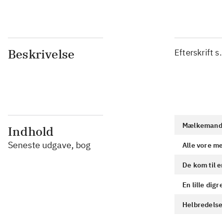
Beskrivelse
Efterskrift 
Mælkemand
Indhold
Seneste udgave, bog
Alle vore m
De kom til e
En lille dig
Helbredelse