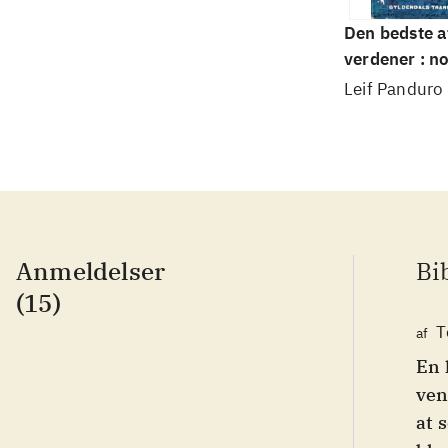
Den bedste af
verdener : no
udvalg
Leif Panduro
Anmeldelser
Bi
(15)
T
af
En 
ven
at 