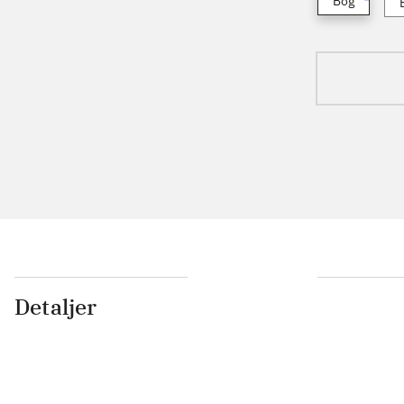
Bog
Detaljer
...
...
...
...