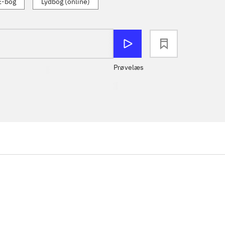
E-bog
Lydbog (online)
loading
Prøvelæs
...
...
...
...
...
...