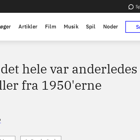
Sp
øger
Artikler
Film
Musik
Spil
Noder
S
det hele var anderledes 
ler fra 1950'erne
o