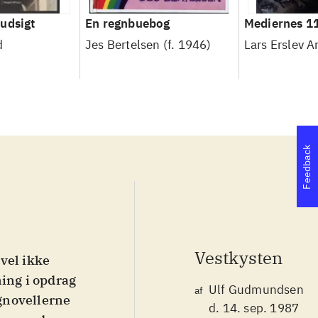
udsigt
En regnbuebog
Mediernes 1
d
Jes Bertelsen (f. 1946)
Lars Erslev 
Feedback
Vestkysten
vel ikke
ning i opdrag
Ulf Gudmundsen
af
ognovellerne
d. 14. sep. 1987