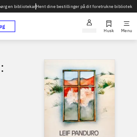
Hent dine bestillinger på dit foretrukne bibliotek
ørg en bibliotekar
øg
Log ind
Husk
Menu
: