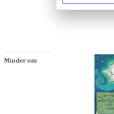
...
...
Minder om