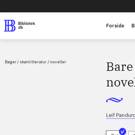
Forside
B
Bare 
Bøger / skønlitteratur / noveller
novel
Leif Pandur