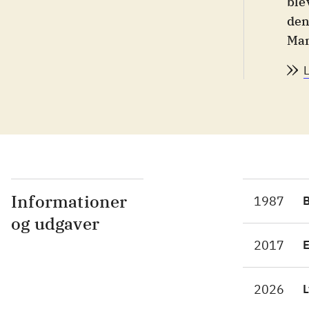
ble
den
Man
Hem
at 
Det
ogp
en,
rej
gen
hin
Informationer
1987
hæn
og udgaver
men
2017
fin
til
2026
L
ska