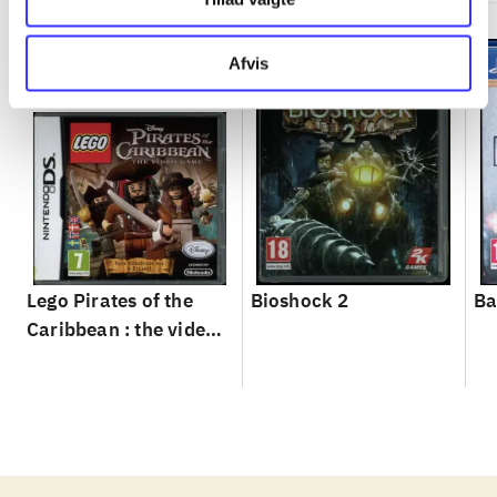
Afvis
Lego Pirates of the
Bioshock 2
Ba
Caribbean : the video
game