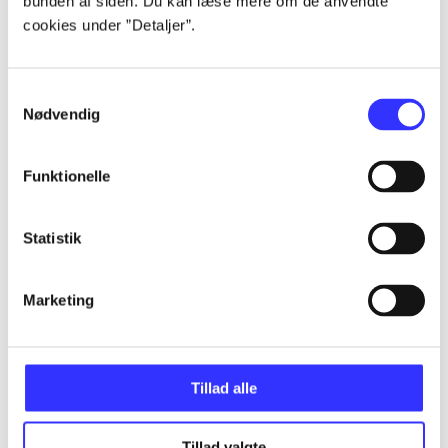
bunden af siden. Du kan læse mere om de anvendte
cookies under ”Detaljer”.
...
Samtykkevalg
Nødvendig
...
Funktionelle
...
Statistik
...
Marketing
Tillad alle
Minder om
Tillad valgte