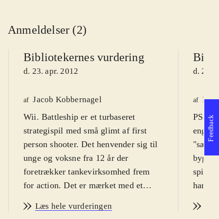
Anmeldelser (2)
Bibliotekernes vurdering
Bibli
d. 23. apr. 2012
d. 23. 
Jacob Kobbernagel
Knud
af
af
Wii. Battleship er et turbaseret
PS3, X
Feedback
strategispil med små glimt af first
engelsk
person shooter. Det henvender sig til
"sænke
unge og voksne fra 12 år der
bygger 
foretrækker tankevirksomhed frem
spille
for action. Det er mærket med et
har få
voldsikon, men jeg har ikke
med iko
Læs hele vurderingen
Læs
bemærket scener der kunne give
mængde