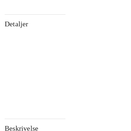
Detaljer
...
...
...
...
...
...
...
...
...
...
...
...
Beskrivelse