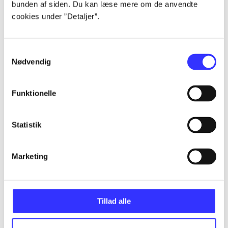
bunden af siden. Du kan læse mere om de anvendte
Alle registrerede artikler fordelt på udgivelser
cookies under ”Detaljer”.
...
Samtykkevalg
Nødvendig
...
Funktionelle
...
Statistik
...
Marketing
...
Tillad alle