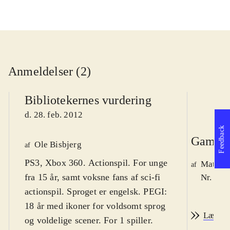
Anmeldelser (2)
Bibliotekernes vurdering
d. 28. feb. 2012
Feedback
Game r
Ole Bisbjerg
af
PS3, Xbox 360. Actionspil. For unge
Mathia
af
fra 15 år, samt voksne fans af sci-fi
Nr. 126
actionspil. Sproget er engelsk. PEGI:
18 år med ikoner for voldsomt sprog
Læs an
og voldelige scener. For 1 spiller.