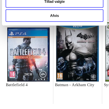
Tillad valgte
Minder om
Afvis
Battlefield 4
Batman - Arkham City
Sy