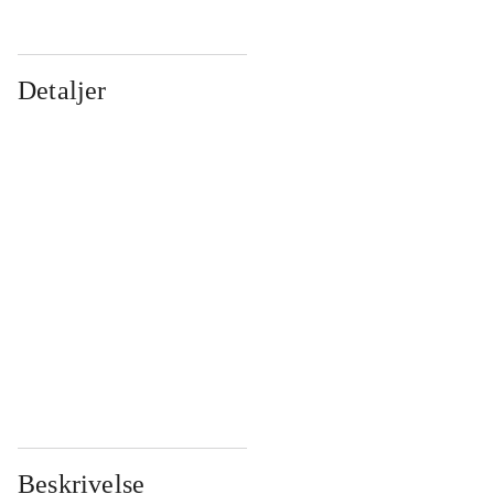
Detaljer
...
...
...
...
...
...
...
...
...
...
...
...
Beskrivelse