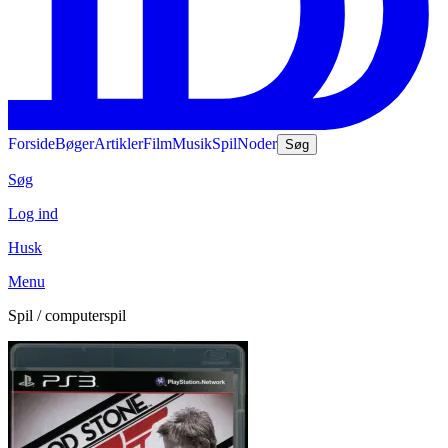
Forside
Bøger
Artikler
Film
Musik
Spil
Noder
Søg
Søg
Log ind
Husk
Menu
Spil / computerspil