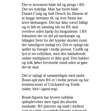
Der er investeret både tid og penge i BS.
Det ses tydeligt. Man har hyret både
Daniel Craig og Judi Dench fra filmene til
at lægge stemmer til, og Joss Stone har
lavet titelsangen. Det har ikke været billigt
og er lidt en satsning når nu BS skal
overleve uden hjælp fra biograferne. I BS
fokuseres der en del på nærkampe og
biljagter frem for det typiske skyderi (som
der naturligvis stadigt er). Det er oplagt når
spillet nu foregår i tredje person. Grafik og
lyd er ret vellykket, men den inkluderede
online multiplayer er ikke god. Den hakker
og folk løber forvirrede rundt uden at gøre
det de skal
.
Det er oplagt at sammenligne med andre
Bond-spil men BS er i tredie person og har
reminiscenser af Uncharted og Tomb
raider, blot i agent-regi
.
Bond-figuren har leveret sublime
spiloplevelser men også det absolut
modsatte. BS placerer sig midt i mellem
som et solidt og underholdende actionspil.