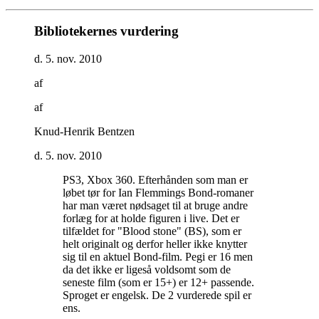
Bibliotekernes vurdering
d. 5. nov. 2010
af
af
Knud-Henrik Bentzen
d. 5. nov. 2010
PS3, Xbox 360. Efterhånden som man er
løbet tør for Ian Flemmings Bond-romaner
har man været nødsaget til at bruge andre
forlæg for at holde figuren i live. Det er
tilfældet for "Blood stone" (BS), som er
helt originalt og derfor heller ikke knytter
sig til en aktuel Bond-film. Pegi er 16 men
da det ikke er ligeså voldsomt som de
seneste film (som er 15+) er 12+ passende.
Sproget er engelsk. De 2 vurderede spil er
ens
.