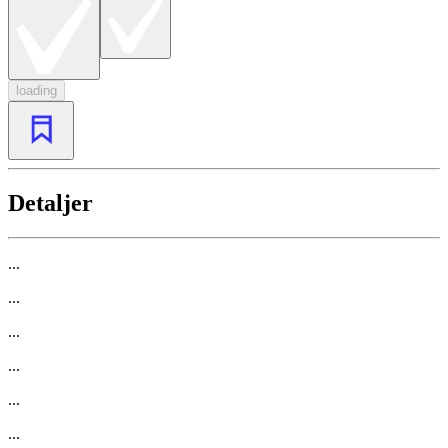
loading
Detaljer
...
...
...
...
...
...