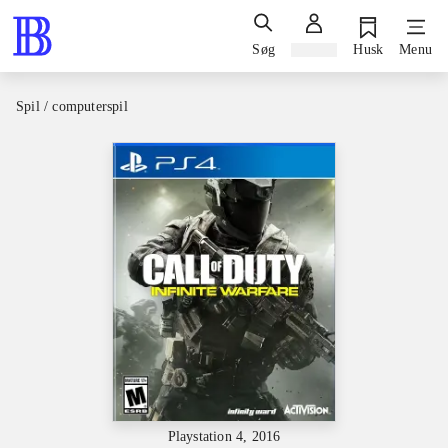
Søg
Log ind
Husk
Menu
Spil / computerspil
Playstation 4, 2016