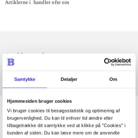
Artiklerne i
handler ofte om
Artikler med samme emner
Fra
Samtykke
Detaljer
Om
Hjemmesiden bruger cookies
Vi bruger cookies til besøgsstatistik og optimering af
brugervenlighed. Du kan til enhver tid ændre eller
Artikler
tilbagetrække dit samtykke ved at klikke på ”Cookies” i
bunden af siden. Du kan læse mere om de anvendte
Alle registrerede artikler fordelt på udgivelser