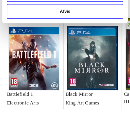
Minder om
Afvis
Battlefield 1
Black Mirror
Ca
III
Electronic Arts
King Art Games