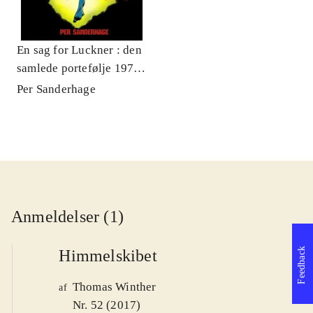
En sag for Luckner : den
samlede portefølje 1973-
2017
Per Sanderhage
Anmeldelser (1)
Feedback
Himmelskibet
Thomas Winther
af
Nr. 52 (2017)