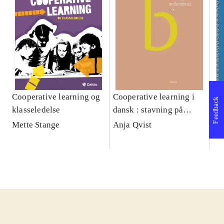
Cooperative learning og
Cooperative learning i
Co
Feedback
klasseledelse
dansk : stavning på
da
mellemtrinnet. Bind B
me
Mette Stange
Anja Qvist
An