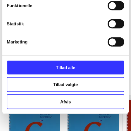
Funktionelle
...
Statistik
...
Marketing
Tillad alle
Cooperative learning i dansk
Gå til serien
Tillad valgte
Afvis