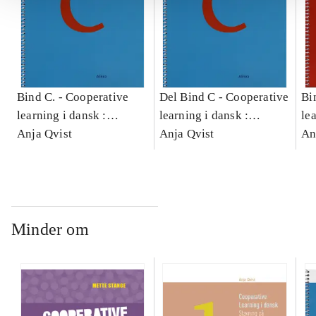
Bind C. -
Cooperative
Del Bind C -
Cooperative
Bi
learning i dansk :
learning i dansk :
le
stavning på
Anja Qvist
stavning på
Anja Qvist
st
An
mellemtrinnet. Bind C.
mellemtrinnet. Bind C
me
Minder om