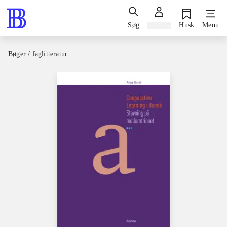
Søg
Log ind
Husk
Menu
Bøger / faglitteratur