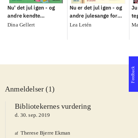
Nu' det jul igen - og
Nu er det jul igen - og
Ju
andre kendte
andre julesange for
te
julesange
børn
Dina Gellert
Lea Letén
Ma
Feedback
Anmeldelser (1)
Bibliotekernes vurdering
d. 30. sep. 2019
Therese Bjerre Ekman
af