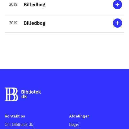
Billedbog
2019
Det er en stor (31 cm), flot og
indbydende bog, med
gennemarbejdede, detaljerede,
Billedbog
2019
humoristiske og hyggelige
illustrationer, der oser af gammeldags
jule- og vinterstemning. Billederne
vil også tiltale helt små børn
.
Bogen minder meget om andre store
papbøger med julesange, fx
Åh abe! -
højt fra træets grønne top
Nu' det jul
igen - og andre kendte julesange
og
Nu' det jul igen - og andre kendte
julesange
Bogen minder meget om
andre store papbøger med julesange,
Kontakt os
Afdelinger
fx Åh abe! - højt fra træets grønne
Om Bibliotek.dk
Bøger
top og
.