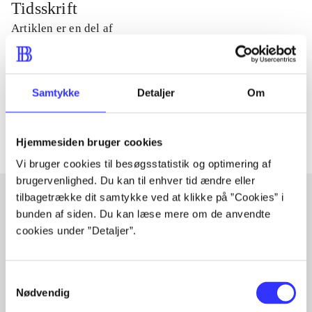
Tidsskrift
Artiklen er en del af
lorem ipsum dolor sit amet ...
Tidsskrift
Samtykke
Detaljer
Om
Artiklerne i
handler ofte om
Hjemmesiden bruger cookies
Vi bruger cookies til besøgsstatistik og optimering af
brugervenlighed. Du kan til enhver tid ændre eller
tilbagetrække dit samtykke ved at klikke på ”Cookies” i
bunden af siden. Du kan læse mere om de anvendte
Artikler med samme emner
cookies under ”Detaljer”.
Fra
Samtykkevalg
Nødvendig