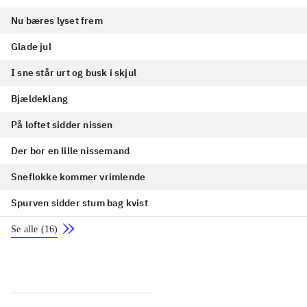
Nu bæres lyset frem
Glade jul
I sne står urt og busk i skjul
Bjældeklang
På loftet sidder nissen
Der bor en lille nissemand
Sneflokke kommer vrimlende
Spurven sidder stum bag kvist
Se alle
(
16
)