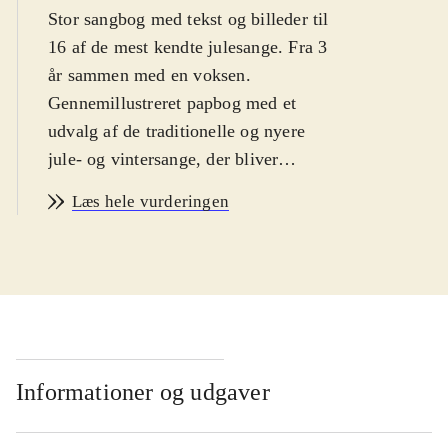
Stor sangbog med tekst og billeder til
16 af de mest kendte julesange. Fra 3
år sammen med en voksen
.
Gennemillustreret papbog med et
udvalg af de traditionelle og nyere
jule- og vintersange, der bliver
sunget mest rundt omkring, som fx:
Læs hele vurderingen
"Sikken voldsom trængsel og alarm",
"Nu' det jul igen", "Glade jul", "Lille
Messias", "Spurven sidder stum bag
kvist", "Nu bæres lyset frem" og "På
loftet sidder nissen". På forsiden er
der en tegning af et snelandskab med
mennesker og dyr, bl.a. et rensdyr
Informationer og udgaver
med sweater og vanter på, der kører
på kælk og har julepynt i geviret
.