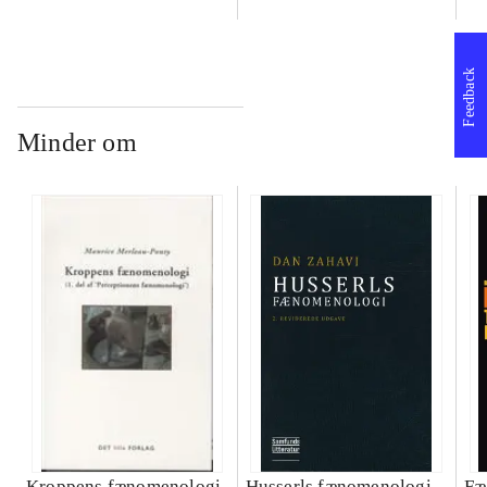
Feedback
Minder om
Kroppens fænomenologi
Husserls fænomenologi
Fæ