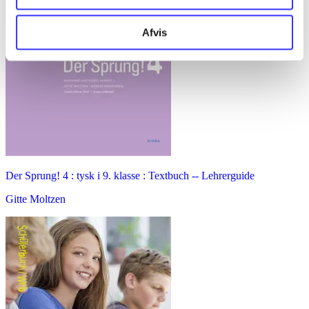
Afvis
Der Sprung! 4 : tysk i 9. klasse : Textbuch -- Lehrerguide
Gitte Moltzen