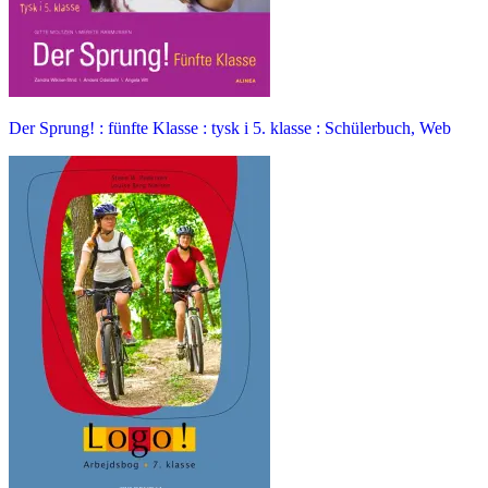
Der Sprung! : fünfte Klasse : tysk i 5. klasse : Schülerbuch, Web