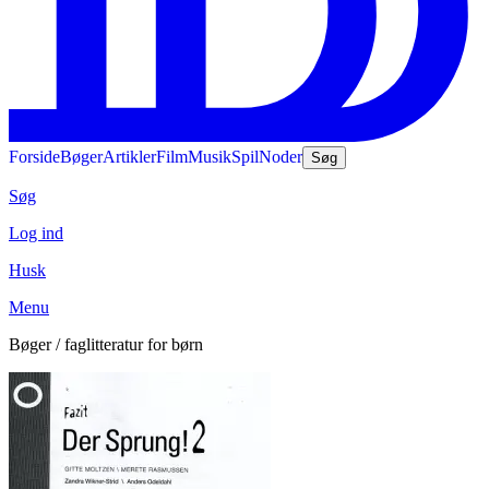
Forside
Bøger
Artikler
Film
Musik
Spil
Noder
Søg
Søg
Log ind
Husk
Menu
Bøger / faglitteratur for børn