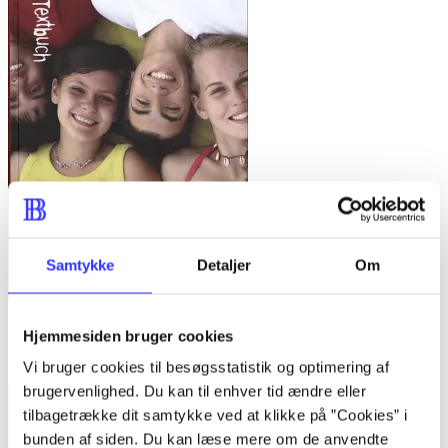
Samtykke
Detaljer
Om
Der Sprung! 2 : tysk i 7. klasse : Textbuch
Hjemmesiden bruger cookies
Anders Odeldahl
Vi bruger cookies til besøgsstatistik og optimering af
brugervenlighed. Du kan til enhver tid ændre eller
tilbagetrække dit samtykke ved at klikke på ”Cookies” i
bunden af siden. Du kan læse mere om de anvendte