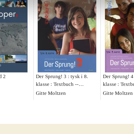
d 2
Der Sprung! 3 : tysk i 8.
Der Sprung! 4 
klasse : Textbuch --
klasse : Text
Übungsbuch
Gitte Moltzen
Gitte Moltzen