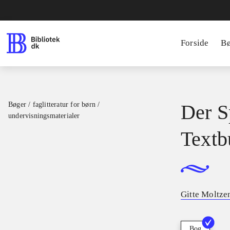
Forside
B
Bøger / faglitteratur for børn /
Der Sp
undervisningsmaterialer
Textb
Gitte Moltze
Bog