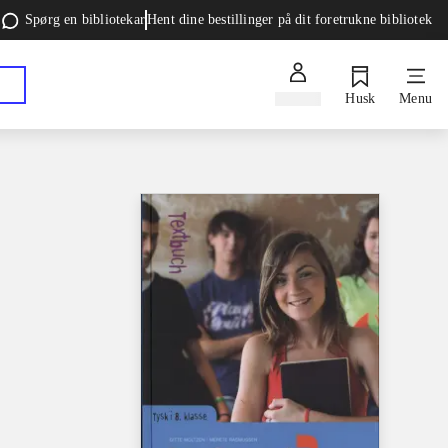
Spørg en bibliotekar
Hent dine bestillinger på dit foretrukne bibliotek
Log ind
Husk
Menu