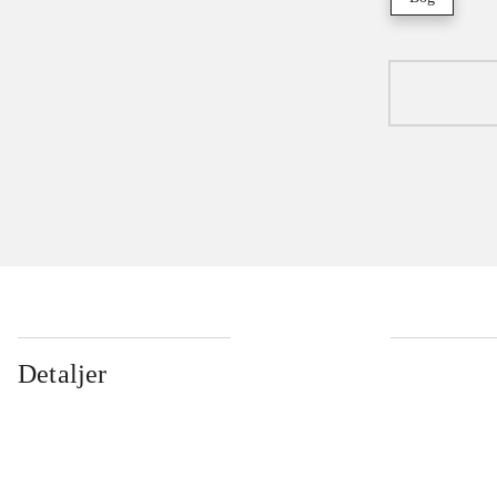
Detaljer
...
...
...
...