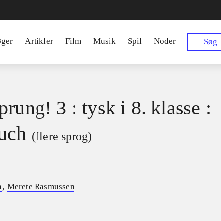
øger
Artikler
Film
Musik
Spil
Noder
Søg
rung! 3 : tysk i 8. klasse :
uch
(flere sprog)
,
n
Merete Rasmussen