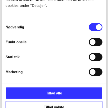
Artikler
cookies under ”Detaljer”.
Alle registrerede artikler fordelt på udgivelser
Samtykkevalg
...
Nødvendig
...
Funktionelle
...
Statistik
...
Marketing
...
Tillad alle
Tillad valgte