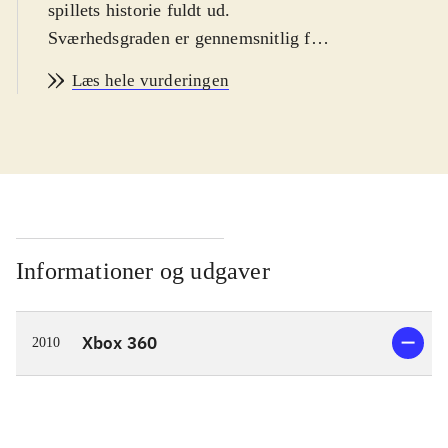
spillets historie fuldt ud.
Sværhedsgraden er gennemsnitlig for
genren
.
Læs hele vurderingen
Spillet er en samling af to vidt
forskellige hovedhistorier. I begge
spiller man en såkaldt Dragon
Knight. Handlingen foregår i en
tidløs, fantasy-inspireret verden
kaldet Rivellon. Man kan spille som
warrior, ranger eller priest, men der
Informationer og udgaver
er mulighed for at skifte undervejs. I
løbet af spillet får man endda
Xbox 360
2010
mulighed for at forvandle sig til en
drage. Udover de to main quests kan
man påtage sig et utal af quests af
vidt forskellig kompleksitet og