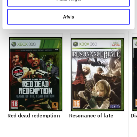
Afvis
Minder om
Red dead redemption
Resonance of fate
Di