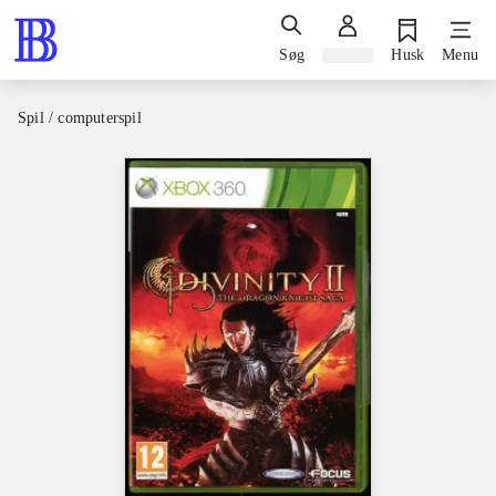
Søg
Log ind
Husk
Menu
Spil / computerspil