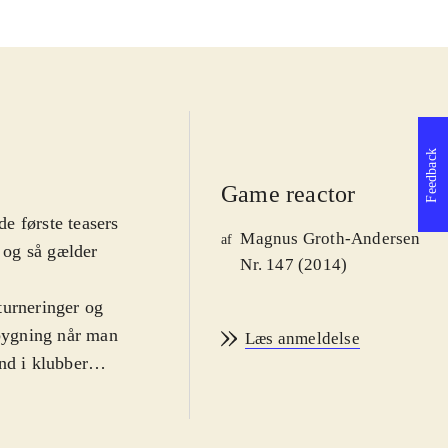
Feedback
Game reactor
de første teasers
Magnus Groth-Andersen
af
r og så gælder
Nr. 147 (2014)
 turneringer og
pbygning når man
Læs anmeldelse
nd i klubber
v at alle
indirekte
i sidste ende,