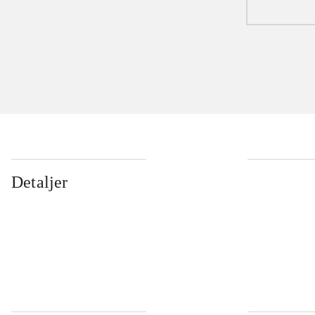
Detaljer
...
...
...
...