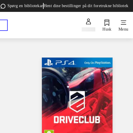
Spørg en bibliotekar
Hent dine bestillinger på dit foretrukne bibliotek
Log ind
Husk
Menu