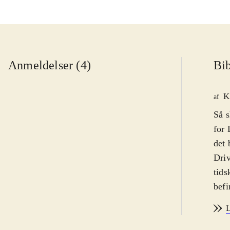
Anmeldelser (4)
Bib
K
af
Så s
for 
det 
Driv
tids
befi
opre
L
medl
samm