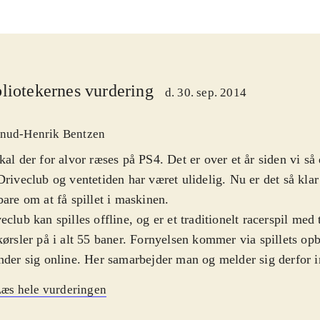
liotekernes vurdering
d. 30. sep. 2014
nud-Henrik Bentzen
kal der for alvor ræses på PS4. Det er over et år siden vi så 
Driveclub og ventetiden har været ulidelig. Nu er det så kla
bare om at få spillet i maskinen
.
eclub kan spilles offline, og er et traditionelt racerspil med
kørsler på i alt 55 baner. Fornyelsen kommer via spillets o
nder sig online. Her samarbejder man og melder sig derfor i
ttet af andre spillere, eller skaber en selv. Det er ikke et kra
æs hele vurderingen
emmer af klubben er online samtidig. Man arbejder nemlig 
en om at skabe de bedste resultater, få de sejeste biler, og 