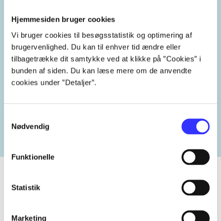
computerstøttet undervisning
IT
Hjemmesiden bruger cookies
hjælpemidler
teknologi
Vi bruger cookies til besøgsstatistik og optimering af
brugervenlighed. Du kan til enhver tid ændre eller
tilbagetrække dit samtykke ved at klikke på ”Cookies” i
bunden af siden. Du kan læse mere om de anvendte
cookies under ”Detaljer”.
Lignende emneord
heste
børnebøger
ridning
hestesygdomme
vokal
Samtykkevalg
Nødvendig
Funktionelle
Statistik
Tidsskrift
Marketing
Artiklen er en del af