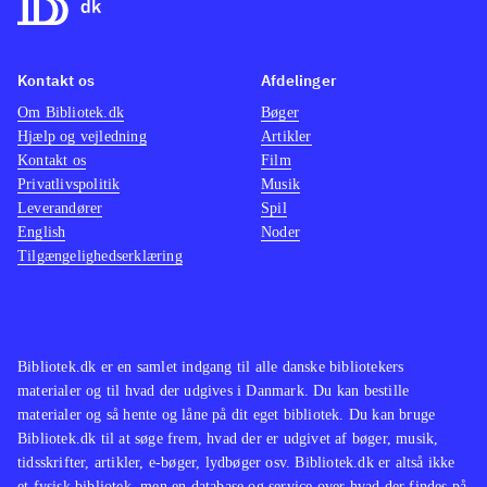
Kontakt os
Afdelinger
Om Bibliotek.dk
Bøger
Hjælp og vejledning
Artikler
Kontakt os
Film
Privatlivspolitik
Musik
Leverandører
Spil
English
Noder
Tilgængelighedserklæring
Bibliotek.dk er en samlet indgang til alle danske bibliotekers
materialer og til hvad der udgives i Danmark. Du kan bestille
materialer og så hente og låne på dit eget bibliotek. Du kan bruge
Bibliotek.dk til at søge frem, hvad der er udgivet af bøger, musik,
tidsskrifter, artikler, e-bøger, lydbøger osv. Bibliotek.dk er altså ikke
et fysisk bibliotek, men en database og service over hvad der findes på