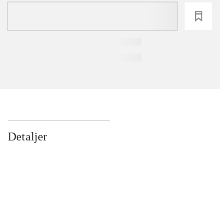
loading
Detaljer
...
...
...
...
...
...
...
...