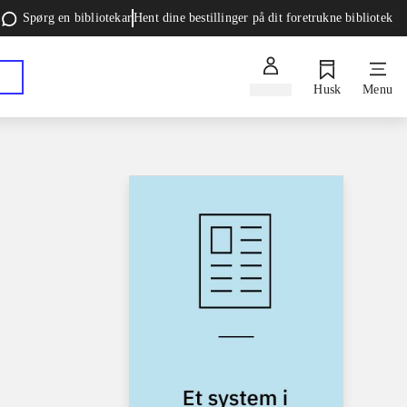
Spørg en bibliotekar
Hent dine bestillinger på dit foretrukne bibliotek
Log ind
Husk
Menu