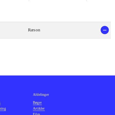
Ræson
Afdelinger
k
Bøger
ning
Artikler
Film