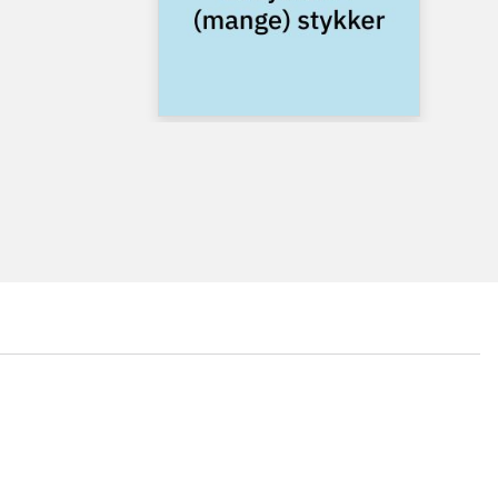
...
...