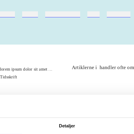
ebøger
ridning
hestesygdomme
vokal
sygdomme
Artiklerne i
handler ofte om
lorem ipsum dolor sit amet ...
Tidsskrift
Detaljer