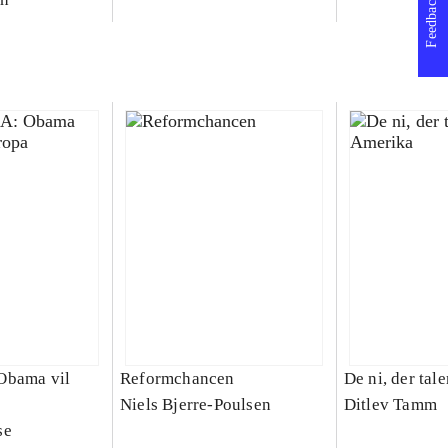
Feedback
Obama vil
Reformchancen
De ni, der tal
Niels Bjerre-Poulsen
Ditlev Tamm
se