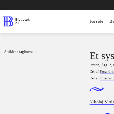
Forside
B
Artikler / faglitteratur
Et sy
Ræson
,
Årg. 2, 
Del af
Forandrin
Del af
Obamas u
Nikolaj Vitt