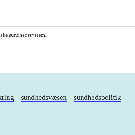
...
nske sundhedssystem.
kring
sundhedsvæsen
sundhedspolitik