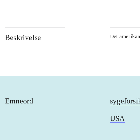
...
Beskrivelse
Det amerika
Emneord
sygeforsi
USA