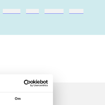
hestesport
træning
skolebøger
hesteavl
Om