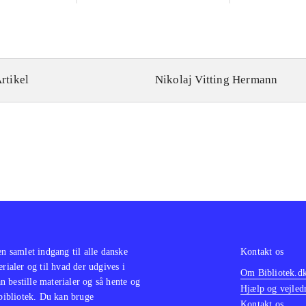
rtikel
Nikolaj Vitting Hermann
en samlet indgang til alle danske
Kontakt os
erialer og til hvad der udgives i
Om Bibliotek.d
 bestille materialer og så hente og
Hjælp og vejled
 bibliotek. Du kan bruge
Kontakt os