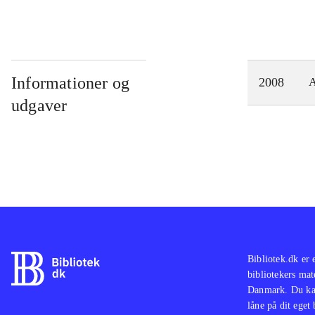
Informationer og
2008
A
udgaver
Bibliotek.dk er 
bibliotekers mat
Danmark. Du kan
låne på dit eget