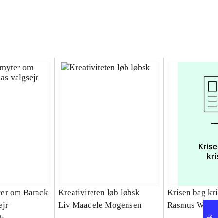
er om Barack
Kreativiteten løb løbsk
Krisen bag kr
ejr
Liv Maadele Mogensen
Rasmus Wend
th