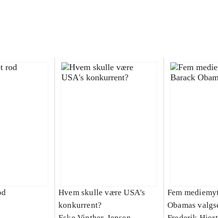
od
Hvem skulle være USA's
Fem mediemyt
konkurrent?
Obamas valgs
Eske Vinther-Jensen
Frederik Hjor