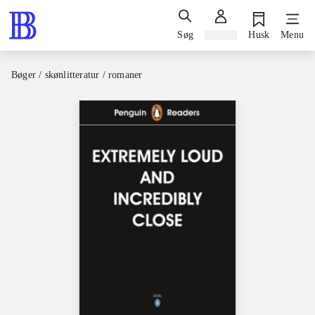
Søg
Log ind
Husk
Menu
Bøger / skønlitteratur / romaner