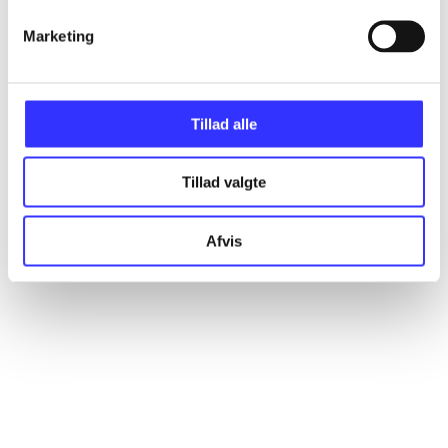
Marketing
Artikler
Alle registrerede artikler fordelt på udgivelser
Tillad alle
...
Tillad valgte
...
Afvis
...
...
...