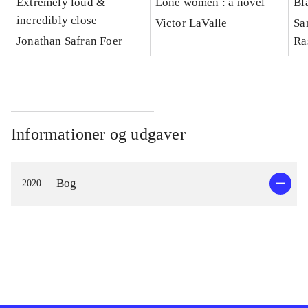
Extremely loud &
Lone women : a novel
Bl
incredibly close
Victor LaValle
Sa
Jonathan Safran Foer
Ra
Informationer og udgaver
Bog
2020