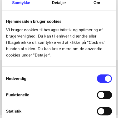
Samtykke
Detaljer
Om
Artiklen er en del af
lorem ipsum dolor sit amet ...
Hjemmesiden bruger cookies
Tidsskrift
Vi bruger cookies til besøgsstatistik og optimering af
Artiklerne i
handler ofte om
brugervenlighed. Du kan til enhver tid ændre eller
tilbagetrække dit samtykke ved at klikke på ”Cookies” i
bunden af siden. Du kan læse mere om de anvendte
cookies under ”Detaljer”.
Samtykkevalg
Nødvendig
Artikler med samme emner
Fra
Funktionelle
Statistik