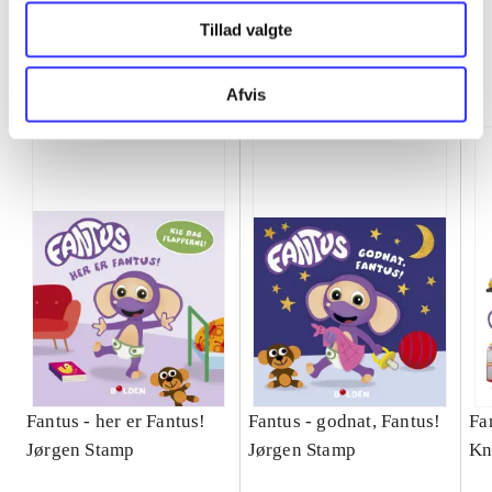
Tillad valgte
Fantus
Gå til serien
Afvis
Fantus - her er Fantus!
Fantus - godnat, Fantus!
Fa
Jørgen Stamp
Jørgen Stamp
Kn