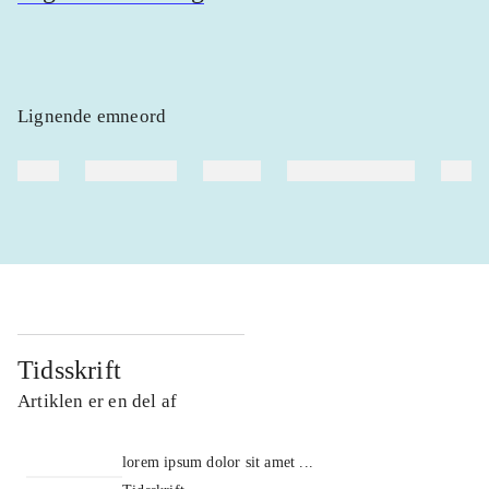
Lignende emneord
heste
børnebøger
ridning
hestesygdomme
vokal
Tidsskrift
Artiklen er en del af
lorem ipsum dolor sit amet ...