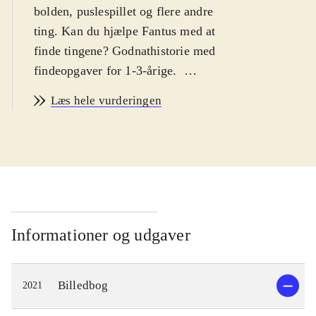
bolden, puslespillet og flere andre
ting. Kan du hjælpe Fantus med at
finde tingene? Godnathistorie med
findeopgaver for 1-3-årige
.
Anden bog om Fantus kendt fra DR's
Læs hele vurderingen
serie "Minibørnene", som vises på
Minisjang. Det er aften og Fantus
skal sove, men der er lige en masse
ting, Fantus skal have fundet først:
bamsen, sutten, suttekluden, den røde
bold, cykelhjelmen osv. Det bliver til
rigtig mange ting og nu er sengen så
Informationer og udgaver
fyldt med ting, at der ikke er plads til
Fantus. Så Fantus må bestemme sig
Billedbog
2021
for, hvilke ting det er rarest at sove
med. Bogens format er kvadratisk