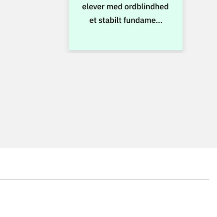
...
...