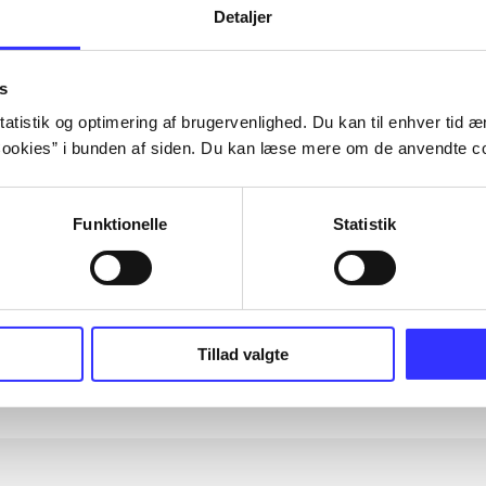
Detaljer
s
ebøger
ridning
hestesygdomme
vokal
sygdomme
atistik og optimering af brugervenlighed. Du kan til enhver tid æn
ookies” i bunden af siden. Du kan læse mere om de anvendte co
Funktionelle
Statistik
Artiklerne i
handler ofte om
lorem ipsum dolor sit amet ...
Tidsskrift
Tillad valgte