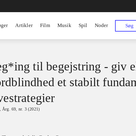
øger
Artikler
Film
Musik
Spil
Noder
Søg
g*ing til begejstring - giv 
rdblindhed et stabilt funda
vestrategier
,
Årg. 69, nr. 3 (2021)