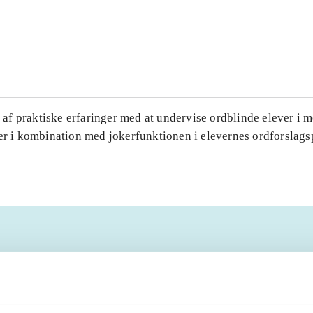
...
...
f praktiske erfaringer med at undervise ordblinde elever i m
ier i kombination med jokerfunktionen i elevernes ordforslag
tøttet undervisning
læse-skrive-teknologi
agsprogrammer
skoleelever
stavetræning