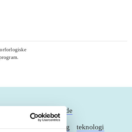
orforlogiske
sprogram.
ordblindhed
ordblinde
stavning
undervisning
teknologi