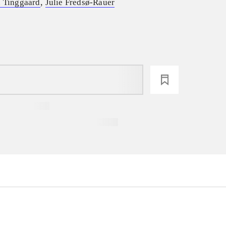
,
n Tinggaard
Julie Fredsø-Rauer
loading
...
...
...
...