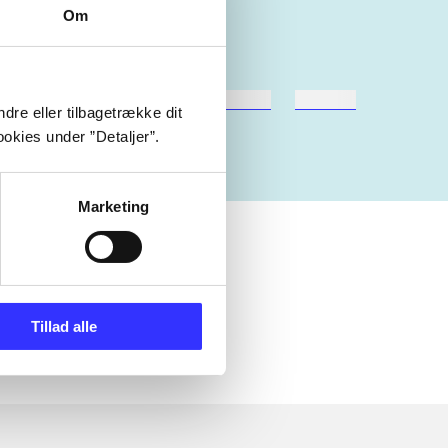
Om
hestesport
træning
skolebøger
hesteavl
dre eller tilbagetrække dit
okies under ”Detaljer”.
Marketing
Tillad alle