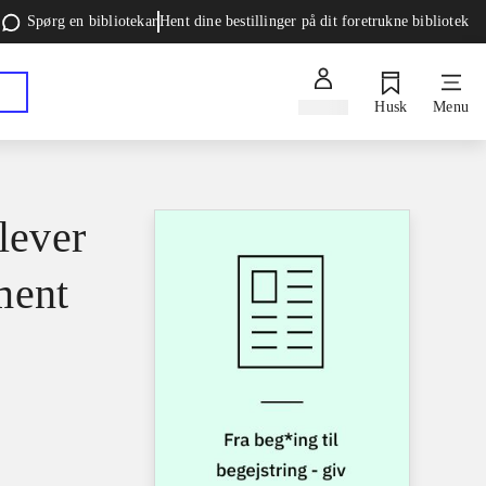
Spørg en bibliotekar
Hent dine bestillinger på dit foretrukne bibliotek
Log ind
Husk
Menu
elever
ment