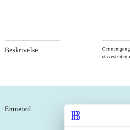
...
...
Beskrivelse
Gennemgang a
stavestrateg
Emneord
computers
ordforsl