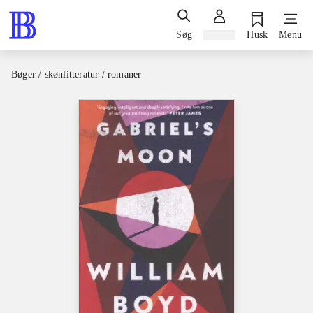
Søg
Log ind
Husk
Menu
Bøger / skønlitteratur / romaner