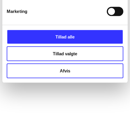
Marketing
Artikler
Alle registrerede artikler fordelt på udgivelser
Tillad alle
...
Tillad valgte
...
Afvis
...
...
...